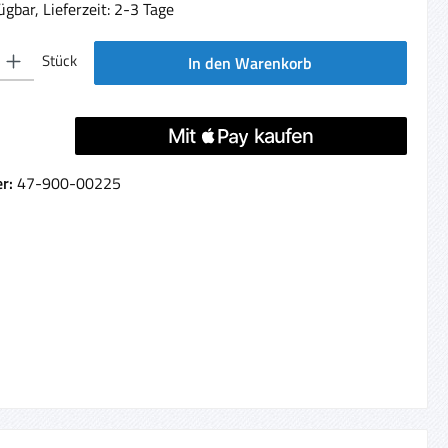
gbar, Lieferzeit: 2-3 Tage
 Gib den gewünschten Wert ein oder benutze die Schaltflächen um die Anzahl 
Stück
In den Warenkorb
er:
47-900-00225