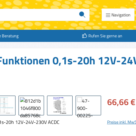
Navigation
e Beratung
Rufen Sie gerne an
 6 Funktionen 0,1s-20h 12V-2
Verkaufspreis:
66,66 €
Preise inkl. Mw