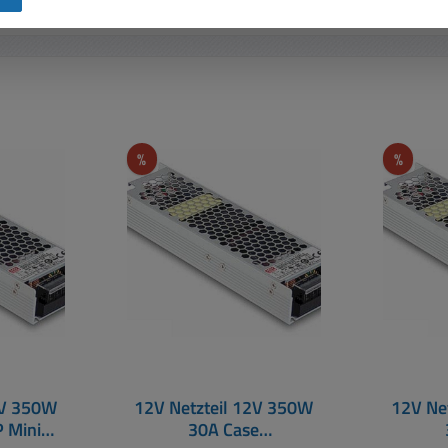
Rabatt
Rabat
%
%
0W
12V Netzteil 12V 350W
12V Ne
 Mini
30A Case