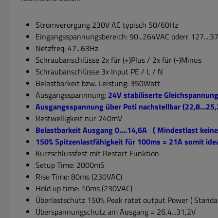
Stromverorgung 230V AC typisch 50/60Hz
Eingangsspannungsbereich: 90...264VAC oderr 127....
Netzfreq: 47...63Hz
Schraubanschlüsse 2x für (+)Plus / 2x für (-)Minus
Schraubanschlüsse 3x Input PE / L / N
Belastbarkeit bzw. Leistung: 350Watt
Ausgangsspannnung:
24V stabiliserte Gleichspannun
Ausgangsspannung über Poti nachstellbar (22,8...25,
Restwelligkeit nur 240mV
Belastbarkeit Ausgang 0....14,6A ( Mindestlast keine
150% Spitzenlastfähigkeit für 100ms = 21A somit ide
Kurzschlussfest mit Restart Funktion
Setup Time: 2000mS
Rise Time: 80ms (230VAC)
Hold up time: 10ms (230VAC)
Überlastschutz 150% Peak ratet output Power ( Stand
Überspannungschutz am Ausgang = 26,4...31,2V