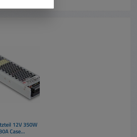
t
tzteil 12V 350W
30A Case