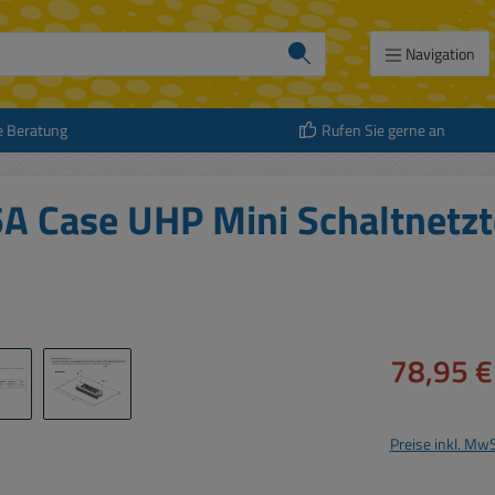
Navigation
e Beratung
Rufen Sie gerne an
A Case UHP Mini Schaltnetzt
Verkaufspreis:
78,95 €
Preise inkl. Mw