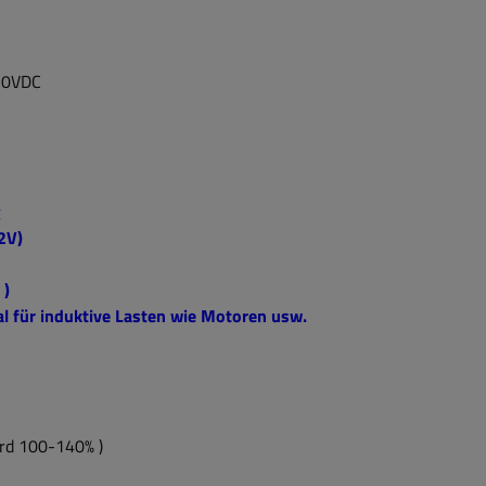
370VDC
g
2V)
 )
al für induktive Lasten wie Motoren usw.
ard 100-140% )