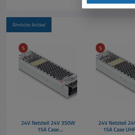
Ähnliche Artikel
Produktgalerie überspringen
Rabatt
Rabatt
%
%
24V Netzteil 24V 350W
24V Netzteil 24V 35
15A Case
15A Case UHP