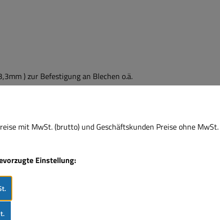
,3mm ) zur Befestigung an Blechen o.ä.
ührungen erhältlich :
eise mit MwSt. (brutto) und Geschäftskunden Preise ohne MwSt. 
dundant Funktion
bevorzugte Einstellung:
dundant Funktion
t.
t.