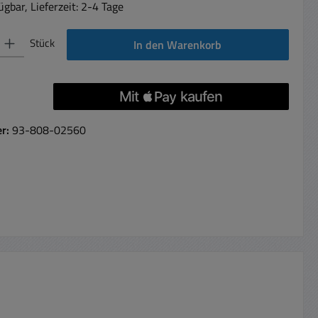
gbar, Lieferzeit: 2-4 Tage
 Gib den gewünschten Wert ein oder benutze die Schaltflächen um die Anzahl 
Stück
In den Warenkorb
er:
93-808-02560