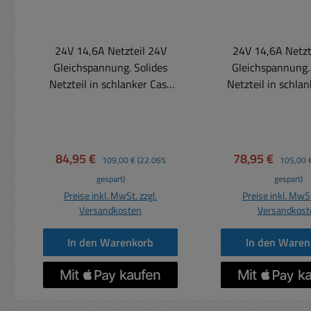
Schraubklemmen Mini
Schaltnetzt
SNT Redundant Funktion
Schraubkle
24V 14,6A Netzteil 24V
24V 14,6A Netzt
Gleichspannung. Solides
Gleichspannung. 
Netzteil in schlanker Case
Netzteil in schla
Ausführung für den
Ausführung fü
Universellen Einsatz im
Universellen Ein
Maschinenbau, Industrie,
Maschinenbau, In
Beleuchtungstechnik,
Beleuchtungste
Verkaufspreis:
Regulärer Preis:
Verkaufspreis:
Regulärer
84,95 €
78,95 €
109,00 €
(22.06%
105,00 
Schaltanlagen im Prinzip für
Schaltanlagen im P
gespart)
gespart)
alle Art von Baugruppen
alle Art von Ba
Preise inkl. MwSt. zzgl.
Preise inkl. MwSt
und Schaltungen die 24V
und Schaltungen
Versandkosten
Versandkost
Gleichspannung benötigen
Gleichspannung b
Besonderheit:
Besonderhe
In den Warenkorb
In den Waren
Hochleistungs Netzteil ohne
Hochleistungs Netz
Lüfter ( Konvektion )
Lüfter ( Konvektion 
Redundant Funktion es
Funktion und Ents
können dieses Netzteil
150% Spitzenlastf