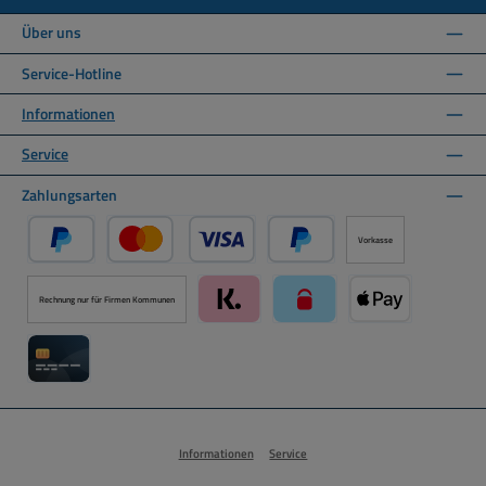
Über uns
Service-Hotline
Informationen
Service
Zahlungsarten
Vorkasse
PayPal
Kredit- oder Debitkarte über PayPal
Später Bezahlen über PayPal
Rechnung nur für Firmen Kommunen
Klarna über Mollie Zahlungssystem
paysafecard über Mollie Zah
Apple Pay über M
Kreditkarte über Mollie Zahlungssystem
Informationen
Service