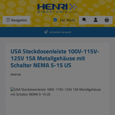
Zum Hauptinhalt springen
Navigation
inkl. MwSt.
schneller Versand
USA Steckdosenleiste 100V-115V-
125V 15A Metallgehäuse mit
Schalter NEMA 5-15 US
diverse
Bildergalerie überspringen