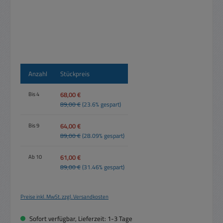
Anzahl
Stückpreis
68,00 €
Bis
4
89,00 €
(23.6% gespart)
64,00 €
Bis
9
89,00 €
(28.09% gespart)
61,00 €
Ab
10
89,00 €
(31.46% gespart)
Preise inkl. MwSt. zzgl. Versandkosten
Sofort verfügbar, Lieferzeit: 1-3 Tage