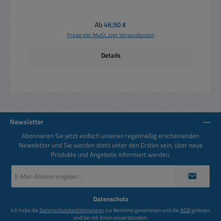
Regulärer Preis:
Ab
46,90 €
Preise inkl. MwSt. zzgl. Versandkosten
Details
Newsletter
Abonnieren Sie jetzt einfach unseren regelmäßig erscheinenden
Newsletter und Sie werden stets unter den Ersten sein, über neue
Produkte und Angebote informiert werden.
E-
Mail-
Adresse
*
Datenschutz
Ich habe die
Datenschutzbestimmungen
zur Kenntnis genommen und die
AGB
gelesen
und bin mit ihnen einverstanden.