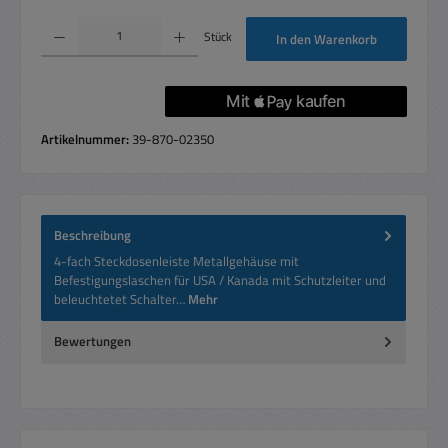
Produkt Anzahl: Gib den gewünschten Wert ein oder benutze die Schaltflächen um die 
Stück
In den Warenkorb
Artikelnummer:
39-870-02350
Beschreibung
4-fach Steckdosenleiste Metallgehäuse mit
Befestigungslaschen für USA / Kanada mit Schutzleiter und
beleuchtetet Schalter…
Mehr
Bewertungen