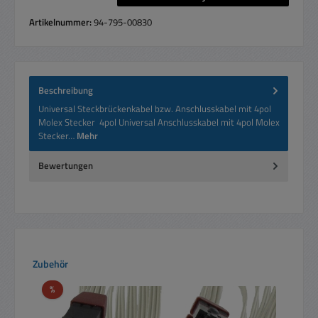
Artikelnummer:
94-795-00830
Beschreibung
Universal Steckbrückenkabel bzw. Anschlusskabel mit 4pol
Molex Stecker 4pol Universal Anschlusskabel mit 4pol Molex
Stecker…
Mehr
Bewertungen
Produktgalerie überspringen
Zubehör
Rabatt
%