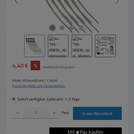
Verkaufspreis:
4,40 €
%
Regulärer Preis:
13,95 €
(68.46% gespart)
Inhalt:
10 Stück
(0,44 € / 1 Stück)
Preise inkl. MwSt. zzgl. Versandkosten
Sofort verfügbar, Lieferzeit: 1-3 Tage
Produkt Anzahl: Gib den gewünschten Wert ein oder benutze die Schaltflächen um die 
Pack
In den Warenkorb