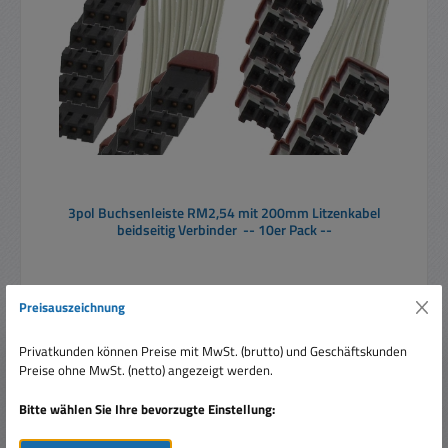
3pol Buchsenleiste RM2,54 mit 200mm Litzenkabel
beidseitig Verbinder -- 10er Pack --
Preisauszeichnung
Inhalt:
10 Stück
(0,49 € / 1 Stück)
Privatkunden können Preise mit MwSt. (brutto) und Geschäftskunden
Preise ohne MwSt. (netto) angezeigt werden.
Verkaufspreis:
4,90 €
Regulärer Preis:
14,95 €
(67.22% gespart)
Bitte wählen Sie Ihre bevorzugte Einstellung:
Preise inkl. MwSt. zzgl. Versandkosten