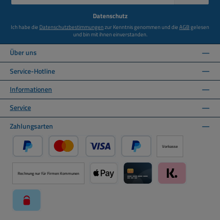
Adresse
*
Datenschutz
Ich habe die
Datenschutzbestimmungen
zur Kenntnis genommen und die
AGB
gelesen
und bin mit ihnen einverstanden.
Über uns
Service-Hotline
Informationen
Service
Zahlungsarten
Vorkasse
PayPal
Kredit- oder Debitkarte über PayPal
Später Bezahlen über PayPal
Rechnung nur für Firmen Kommunen
Apple Pay über Mollie Zahlungssystem
Kreditkarte über Mollie Zahl
Klarna über Moll
paysafecard über Mollie Zahlungssystem