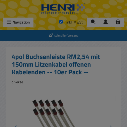
Zum Hauptinhalt springen
Navigation
inkl. MwSt.
schneller Versand
4pol Buchsenleiste RM2,54 mit
150mm Litzenkabel offenen
Kabelenden -- 10er Pack --
diverse
Bildergalerie überspringen