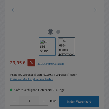
Verkaufspreis:
29,95 €
%
Regulärer Preis:
36,95 €
(18.94% gespart)
Inhalt:
100 Laufende(r) Meter
(0,30 € / 1 Laufende(r) Meter)
Preise inkl. MwSt. zzgl. Versandkosten
Sofort verfügbar, Lieferzeit: 2-4 Tage
Produkt Anzahl: Gib den gewünschten Wert ein oder benutze die Schaltflächen um die 
Bund
In den Warenkorb