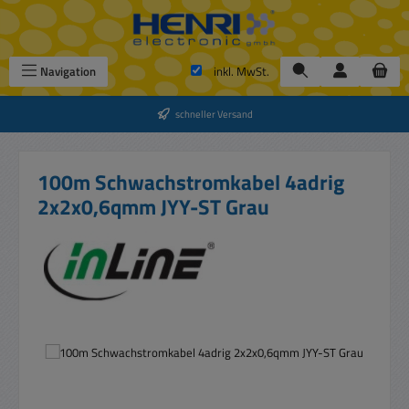
Zum Hauptinhalt springen
Navigation
inkl. MwSt.
schneller Versand
100m Schwachstromkabel 4adrig
2x2x0,6qmm JYY-ST Grau
Bildergalerie überspringen