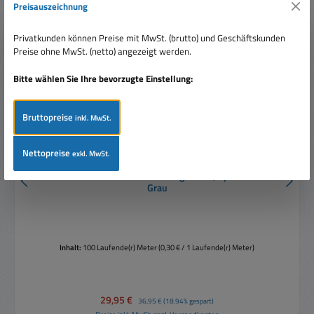
Preisauszeichnung
Privatkunden können Preise mit MwSt. (brutto) und Geschäftskunden
Preise ohne MwSt. (netto) angezeigt werden.
Bitte wählen Sie Ihre bevorzugte Einstellung:
Bruttopreise
inkl. MwSt.
Nettopreise
exkl. MwSt.
100m Schwachstromkabel 4adrig 2x2x0,6qmm JYY-ST
Grau
Inhalt:
100 Laufende(r) Meter
(0,30 € / 1 Laufende(r) Meter)
Verkaufspreis:
29,95 €
Regulärer Preis:
36,95 €
(18.94% gespart)