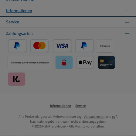
Informationen
Service
Zahlungsarten
Vorkasse
PayPal
Kredit- oder Debitkarte über PayPal
Später Bezahlen über PayPal
Rechnung nur für Firmen Kommunen
paysafecard über Mollie Zahlungssystem
Apple Pay über Mollie Zahlu
Kreditkarte über
Klarna über Mollie Zahlungssystem
Informationen
Service
Alle Preise inkl. gesetzl. Mehrwertsteuer zzgl.
Versandkosten
und ggf.
Nachnahmegebühren, wenn nicht anders angegeben.
© 2026 HENRI elektronik - Alle Rechte vorbehalten.