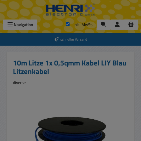
Zum Hauptinhalt springen
Navigation
inkl. MwSt.
schneller Versand
10m Litze 1x 0,5qmm Kabel LIY Blau
Litzenkabel
diverse
Bildergalerie überspringen