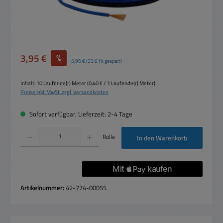
Verkaufspreis:
3,95 €
%
Regulärer Preis:
5,95 €
(33.61% gespart)
Inhalt:
10 Laufende(r) Meter
(0,40 € / 1 Laufende(r) Meter)
Preise inkl. MwSt. zzgl. Versandkosten
Sofort verfügbar, Lieferzeit: 2-4 Tage
Produkt Anzahl: Gib den gewünschten Wert ein oder benutze die Schaltflächen um die 
Rolle
In den Warenkorb
Artikelnummer:
42-774-00055