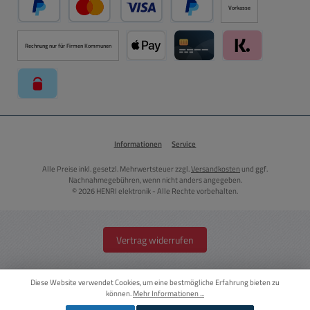
Vorkasse
PayPal
Kredit- oder Debitkarte über PayPal
Später Bezahlen über PayPal
Rechnung nur für Firmen Kommunen
Apple Pay über Mollie Zahlungssystem
Kreditkarte über Mollie Zahl
Klarna über Moll
paysafecard über Mollie Zahlungssystem
Informationen
Service
Alle Preise inkl. gesetzl. Mehrwertsteuer zzgl.
Versandkosten
und ggf.
Nachnahmegebühren, wenn nicht anders angegeben.
© 2026 HENRI elektronik - Alle Rechte vorbehalten.
Vertrag widerrufen
Diese Website verwendet Cookies, um eine bestmögliche Erfahrung bieten zu
können.
Mehr Informationen ...