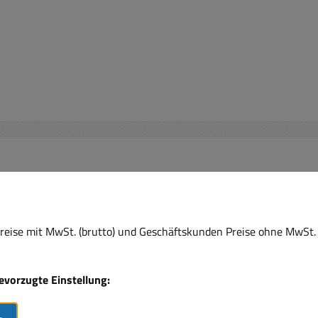
Rabatt
Rabat
!
%
%
eise mit MwSt. (brutto) und Geschäftskunden Preise ohne MwSt. 
bevorzugte Einstellung: