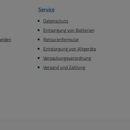
ch Artikel Nr:
Montageplatte
Service
-00465 = 1,5qmm
NeinAnbaumöglichkeit
 Artikel Nr: 42-
NeinEMV-Ausführung
Datenschutz
25 = 1,5qmm ROT
NeinFarbe: Grau
Entsorgung von Batterien
 Nr: 42-772-00520
RAL7035Schutzart (IP)
 BLAU Artikel Nr:
IP65Gewicht: 600g
melden
Retourenformular
-00490 = 1,5qmm
Entstorgung von Altgeräte
elb-Grün PE
Verpackungsverordnung
Versand und Zahlung