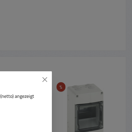
t
Rabatt
%
(netto) angezeigt