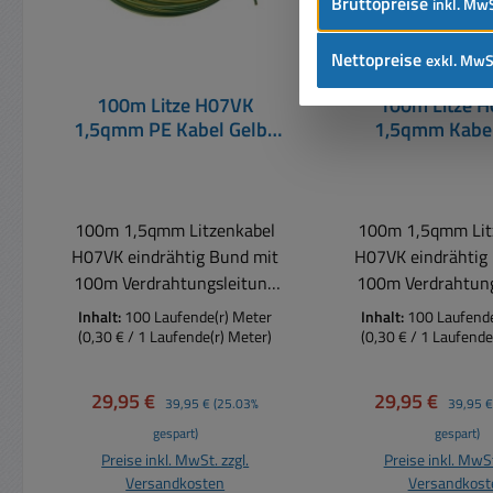
Bruttopreise
inkl. MwS
Nettopreise
exkl. MwS
100m Litze H07VK
100m Litze 
1,5qmm PE Kabel Gelb-
1,5qmm Kabel
Grün
Verdrahtungsl
Verdrahtungsleitung
100m 1,5qmm Litzenkabel
100m 1,5qmm Lit
H07VK eindrähtig Bund mit
H07VK eindrähtig
100m Verdrahtungsleitung
100m Verdrahtung
H07V-K Aderleitung für die
H07V-K Aderleitun
Inhalt:
100 Laufende(r) Meter
Inhalt:
100 Laufende
Verkabelung für geschützte
Verkabelung für g
(0,30 € / 1 Laufende(r) Meter)
(0,30 € / 1 Laufende
Verlegung in Geräten,
Verlegung in Ge
Leuchten, Baugruppen,
Leuchten, Baug
Verkaufspreis:
Regulärer Preis:
Verkaufspreis:
Reguläre
29,95 €
29,95 €
39,95 €
(25.03%
39,95 €
Netzteilen,
Netzteilen
gespart)
gespart)
Schaltschränken,
Schaltschrän
Preise inkl. MwSt. zzgl.
Preise inkl. MwSt
Verteilerschränke usw. Auch
Verteilerschränke 
Versandkosten
Versandkost