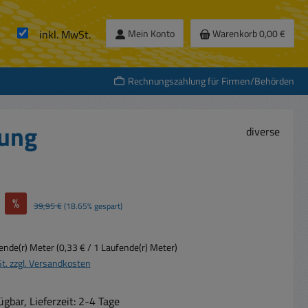
inkl. MwSt.
Mein Konto
Warenkorb
0,00 €
Rechnungszahlung für Firmen/Behörden
tung
diverse
%
Regulärer Preis:
39,95 €
(18.65% gespart)
ende(r) Meter
(0,33 € / 1 Laufende(r) Meter)
St. zzgl. Versandkosten
gbar, Lieferzeit: 2-4 Tage