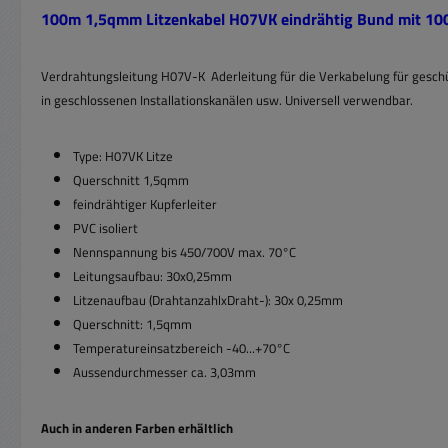
100
m 1,5qmm Litzenkabel H07VK eindrähtig Bund mit 1
Verdrahtungsleitung H07V-K Aderleitung für die Verkabelung für geschü
in geschlossenen Installationskanälen usw. Universell verwendbar.
Type: H07VK Litze
Querschnitt 1,5qmm
feindrähtiger Kupferleiter
PVC isoliert
Nennspannung bis 450/700V max. 70°C
Leitungsaufbau: 30x0,25mm
Litzenaufbau (DrahtanzahlxDraht-): 30x 0,25mm
Querschnitt: 1,5qmm
Temperatureinsatzbereich -40...+70°C
Aussendurchmesser ca. 3,03mm
Auch in anderen Farben erhältlich