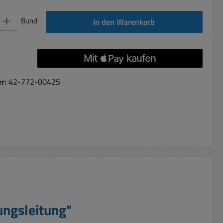
 Gib den gewünschten Wert ein oder benutze die Schaltflächen um die Anzahl 
Bund
In den Warenkorb
er:
42-772-00425
ungsleitung"