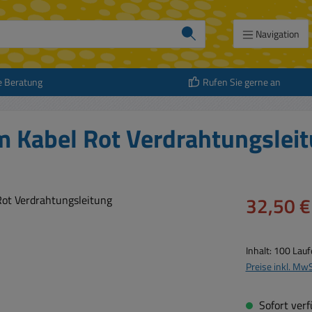
Navigation
e Beratung
Rufen Sie gerne an
 Kabel Rot Verdrahtungslei
Verkaufspreis:
32,50 €
Inhalt:
100 Lauf
Preise inkl. Mw
Sofort verfü