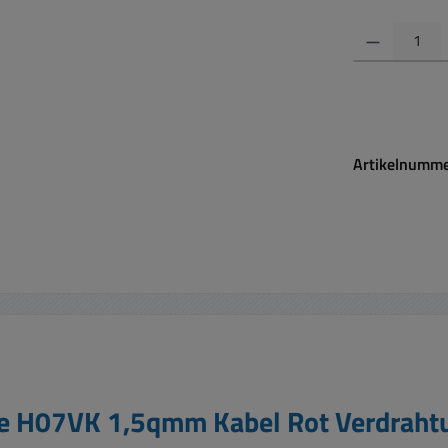
Produkt Anzahl:
Artikelnumm
ze H07VK 1,5qmm Kabel Rot Verdraht