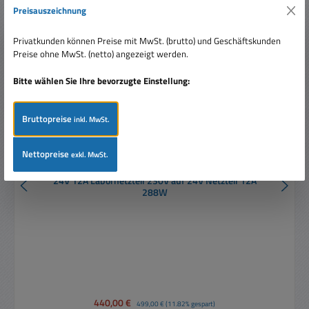
Nur 2 auf Lager!
Preisauszeichnung
Rabatt
%
Privatkunden können Preise mit MwSt. (brutto) und Geschäftskunden
Preise ohne MwSt. (netto) angezeigt werden.
Bitte wählen Sie Ihre bevorzugte Einstellung:
Bruttopreise
inkl. MwSt.
Nettopreise
exkl. MwSt.
24V 12A Labornetzteil 230V auf 24V Netzteil 12A
288W
Verkaufspreis:
440,00 €
Regulärer Preis:
499,00 €
(11.82% gespart)