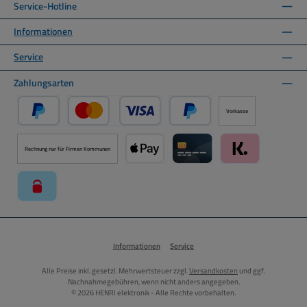
Service-Hotline
Informationen
Service
Zahlungsarten
Vorkasse
PayPal
Kredit- oder Debitkarte über PayPal
Später Bezahlen über PayPal
Rechnung nur für Firmen Kommunen
Apple Pay über Mollie Zahlungssystem
Kreditkarte über Mollie Zahl
Klarna über Moll
paysafecard über Mollie Zahlungssystem
Informationen
Service
Alle Preise inkl. gesetzl. Mehrwertsteuer zzgl.
Versandkosten
und ggf.
Nachnahmegebühren, wenn nicht anders angegeben.
© 2026 HENRI elektronik - Alle Rechte vorbehalten.