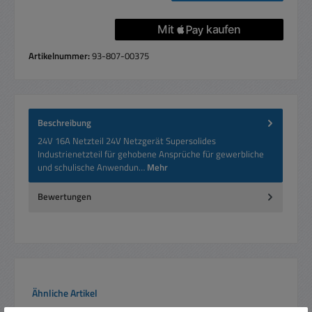
Artikelnummer:
93-807-00375
Beschreibung
24V 16A Netzteil 24V Netzgerät Supersolides
Industrienetzteil für gehobene Ansprüche für gewerbliche
und schulische Anwendun…
Mehr
Bewertungen
Produktgalerie überspringen
Ähnliche Artikel