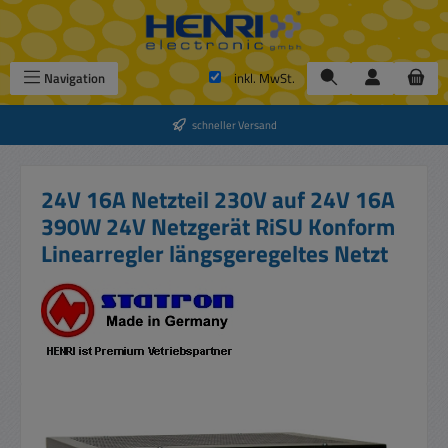
Zum Hauptinhalt springen
Navigation
inkl. MwSt.
schneller Versand
24V 16A Netzteil 230V auf 24V 16A
390W 24V Netzgerät RiSU Konform
Linearregler längsgeregeltes Netzt
Bildergalerie überspringen