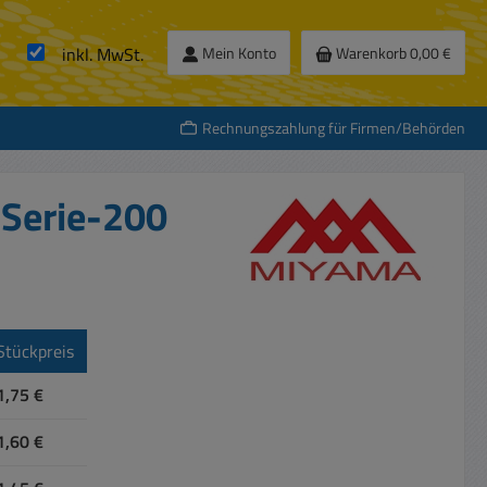
inkl. MwSt.
Mein Konto
Warenkorb
0,00 €
Rechnungszahlung für Firmen/Behörden
 Serie-200
Stückpreis
1,75 €
1,60 €