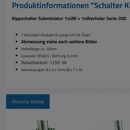
Produktinformationen "Schalter 
Kippschalter Subminiatur 1xUM = 1xWechsler Serie-200
1 Wechsler-Kontakt (3-polig) mit Löt-Ösen
Abmessung siehe auch weitere Bilder
Hebellänge ca. 10mm
Gewinde: M5x0,5 / Bohrung 5,2mm
Belastbarkeit: 125V 3A
Abmessungen: 8 x 5 x 7mm (B x T x H)
Ähnliche Artikel
Produktgalerie überspringen