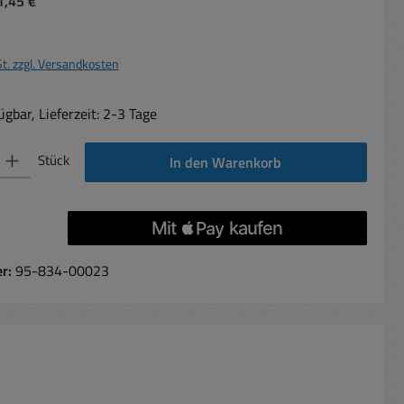
1,45 €
St. zzgl. Versandkosten
gbar, Lieferzeit: 2-3 Tage
 Gib den gewünschten Wert ein oder benutze die Schaltflächen um die Anzahl 
Stück
In den Warenkorb
er:
95-834-00023