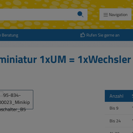
Navigation
e Beratung
Rufen Sie gerne an
bminiatur 1xUM = 1xWechsler
Anzahl
Bis
9
Bis
24