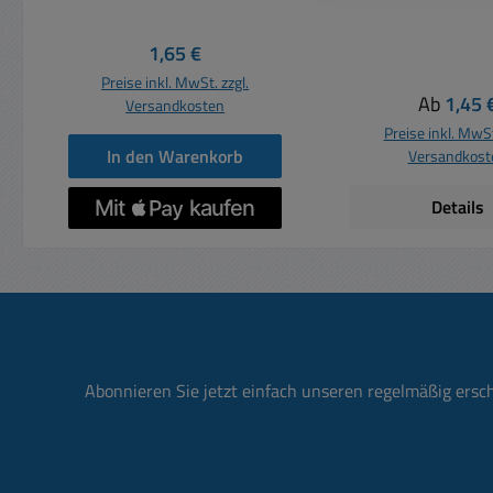
auch weitere Bilder 1x
weitere Bilder He
Schliesser (2polig) Lötösen
ca. 10mm Gewinde
Regulärer Preis:
1,65 €
Hebellänge: ca. 10mm
/ Bohrung 5
Preise inkl. MwSt. zzgl.
Gewinde: M5x0,5 / Bohrung
Belastbarkeit: 
Regulärer
Ab
1,45 
Versandkosten
5,2mm Belastbarkeit: 125V
Abmessungen: 8 x
Preise inkl. MwSt
3A Abmessungen: 8 x 5 x
(B x T x H
In den Warenkorb
Versandkost
7mm (BxTxH)
Details
Abonnieren Sie jetzt einfach unseren regelmäßig ersc