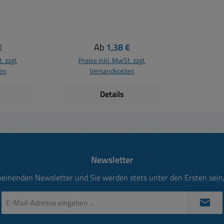
bellänge
weitere Bilder Hebellänge:
: M5x0,5
ca. 10mm Gewinde: M5x0,5
,2mm
/ Bohrung Frontplatte
125V 3A
5,2mm Belastbarkeit: 125V
 Preis:
Regulärer Preis:
€
Ab
1,38 €
 5 x 7mm
3A Abmessungen: 8 x 9 x
. zzgl.
Preise inkl. MwSt. zzgl.
)
7mm (BxTxH)
en
Versandkosten
Details
Newsletter
heinenden Newsletter und Sie werden stets unter den Ersten sei
E-
Mail-
Adresse