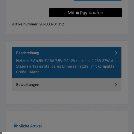
Artikelnummer:
93-808-01012
Beschreibung
Netzteil 3V 4,5V 5V 6V 7,5V 9V 12V maximal 2,25A 27Watt.
Stabilisiertes einstellbares Universalnetzteil mit kompakter
Größe…
Mehr
Bewertungen
Produktgalerie überspringen
Ähnliche Artikel