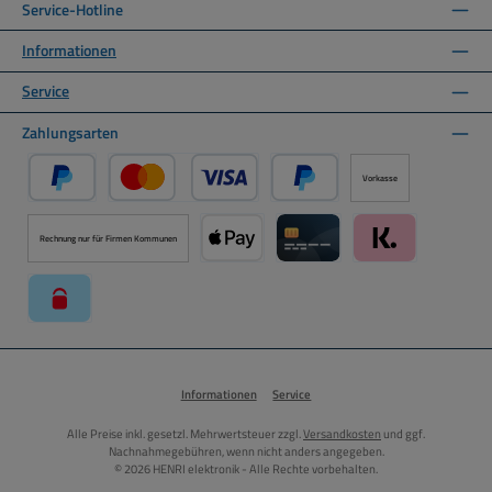
Service-Hotline
Informationen
Service
Zahlungsarten
Vorkasse
PayPal
Kredit- oder Debitkarte über PayPal
Später Bezahlen über PayPal
Rechnung nur für Firmen Kommunen
Apple Pay über Mollie Zahlungssystem
Kreditkarte über Mollie Zahl
Klarna über Moll
paysafecard über Mollie Zahlungssystem
Informationen
Service
Alle Preise inkl. gesetzl. Mehrwertsteuer zzgl.
Versandkosten
und ggf.
Nachnahmegebühren, wenn nicht anders angegeben.
© 2026 HENRI elektronik - Alle Rechte vorbehalten.