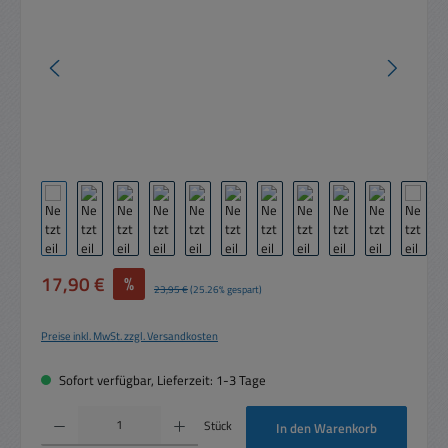
Verkaufspreis:
17,90 €
%
Regulärer Preis:
23,95 €
(25.26% gespart)
Preise inkl. MwSt. zzgl. Versandkosten
Sofort verfügbar, Lieferzeit: 1-3 Tage
Produkt Anzahl: Gib den gewünschten Wert ein oder benutze die Schaltflächen um die 
Stück
In den Warenkorb