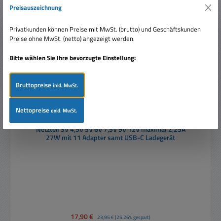
Rabatt
%
Preisauszeichnung
Tipp
Privatkunden können Preise mit MwSt. (brutto) und Geschäftskunden
Preise ohne MwSt. (netto) angezeigt werden.
Bitte wählen Sie Ihre bevorzugte Einstellung:
Bruttopreise
inkl. MwSt.
Nettopreise
exkl. MwSt.
Netzteil 3V 4,5V 5V 6V 7,5V 9V 12V maximal 2,25A
27W mit 11 Adapter samt USB-C Ladegerät
Verkaufspreis:
17,90 €
Regulärer Preis:
23,95 €
(25.26% gespart)