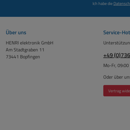
Ich habe die
Datensch
Bedarfs mi
gleichbleibe
Energieverbrau
Fernbedienungen,
Über uns
Service-Hot
en, Wecker, Tasc
usw. sind diese 
HENRI elektronik GmbH
Unterstützun
Batterien ideal. A
Am Stadtgraben 11
Artikelbezeichnung
+49 (0)73
73441 Bopfingen
LR6, HR6, HR06,
Mo-Fr, 09:00
RB104358, LR06
AAB4E, AM3, M,
Oder über un
815, E91, LR6N, 
R6, R06, BA3
Vertrag wide
U7524, UM3, M
V1500P