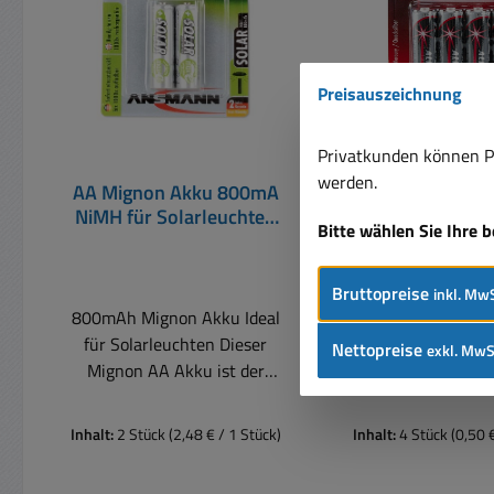
Preisauszeichnung
Privatkunden können Pr
werden.
AA Mignon Akku 800mA
AA Mignon Ba
NiMH für Solarleuchten
Alkaline LR6 1
Bitte wählen Sie Ihre 
2er Pack
Stück Pack
Bruttopreise
inkl. MwS
800mAh Mignon Akku Ideal
Mignon-Batterie
für Solarleuchten Dieser
Bauform AA = LR
Nettopreise
exkl. MwS
Mignon AA Akku ist der
wohl meistver
perfekte Ersatzakku für
Batterie. Hochw
Solarleuchten. Er verfügt
Energiequelle zum
Inhalt:
2 Stück
(2,48 € / 1 Stück)
Inhalt:
4 Stück
(0,50 
über eine Kapazität von
in Geräten mit ei
800mAh und ist mit der
Energieverbrau