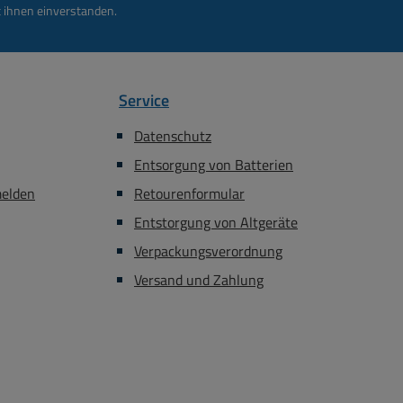
 ihnen einverstanden.
ie Mignonzellen bis
Merkmale der Zellen :
0 Jahre lang im
Spannung je Mignonzelle
chen, geladenen
1,5Volt üblich wie andere
. VARTA Batterien
Mignons auch
Service
 Markenprodukt mit
Abmessungen: AA Mignon
ualität („Made in
üblich ( AA / LR6 / AM3 /
Datenschutz
y“) Technologie
L91 ) = L 50,5mm DM:
Entsorgung von Batterien
-Mangan Batterie
14,5mm Nennspannung:
e) wiederaufladbar
1,5Volt ( je Batterie )
melden
Retourenformular
pannung je Zelle
Nennkapazität: 3000mAh
Entstorgung von Altgeräte
t DC Baugröße AA
Chemische
Verpackungsverordnung
)/ IEC-Name = LR6
Zusammensetzung der
agerfähigkeit 10
Batterie:
Versand und Zahlung
Kennzeichnungen
Lithiumeisendisulfid
 Verpackungstyp
(Li/FeS2) Aufladbar Nein (
lister Abmessungen
kein Akku sondern
le Höhe 50.5mm /
Lithiumbatterie )
messer 14.5mm
Lieferumfang: 4-Stück
wicht 23.3 g
Batterien im Blister Weitere