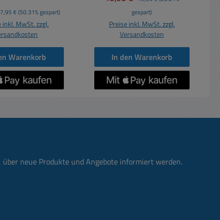
 Fernbedienungen,
Wildkameras, Blitzgeräte (
spreis:
Regulärer Preis:
7,95 €
(50.31% gespart)
gespart)
enlampen, LED-
Halten bis zu sieben mal
 inkl. MwSt. zzgl.
Preise inkl. MwSt. zzgl.
ten, Spielzeug,
länger in Digitalkameras )
ersandkosten
Versandkosten
räte etc. Hohe
Rauchmelder, Funk-
gsfähigkeit ( MAX-
Rauchmelder, Funk-
den Warenkorb
In den Warenkorb
extrem hitze- und
Bewegungsmelder,
beständig lange
Alarmmelder ...
sdauer LongLife
Taschenlampen, Funkuhren,
A-Batterien sind
tragbare Spielgeräte,
Energiespender für
Radios, MP3 Player aller Art
it unregelmäßigem
GPS-Geräte,
em Energiebedarf.
Funktastaturen, PC-Mäuse
batterien eignen
....
r Blitzlichtgeräte,
Fernbedienungen, Funkuhre
n, über neue Produkte und Angebote informiert werden.
talkameras und
n, Uhrwerke ..... usw. Im
konsolen. Die AA-
Prinzip alle Geräte die sonst
en LR6 sind hitze-
alle mit üblichen 1,5V
kältebeständig.
Mignon-Batterien
tzt und verpackt
Technische Daten und