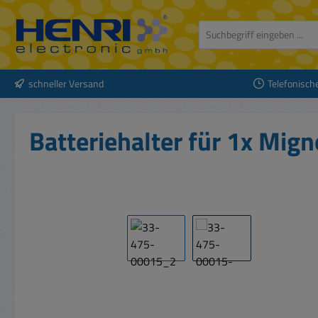
 Hauptinhalt springen
Zur Suche springen
Zur Hauptnavigation springen
schneller Versand
Telefonisch
Batteriehalter für 1x Mig
Bildergalerie überspringen