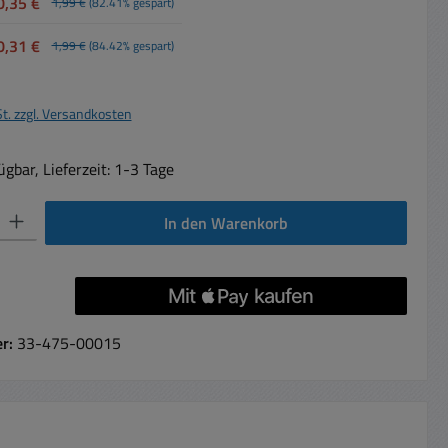
0,35 €
1,99 €
(82.41% gespart)
0,31 €
1,99 €
(84.42% gespart)
St. zzgl. Versandkosten
gbar, Lieferzeit: 1-3 Tage
 Gib den gewünschten Wert ein oder benutze die Schaltflächen um die Anzahl 
In den Warenkorb
er:
33-475-00015