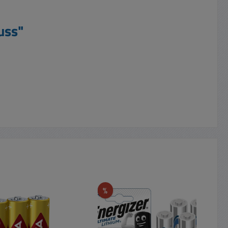
uss"
t
Rabatt
%