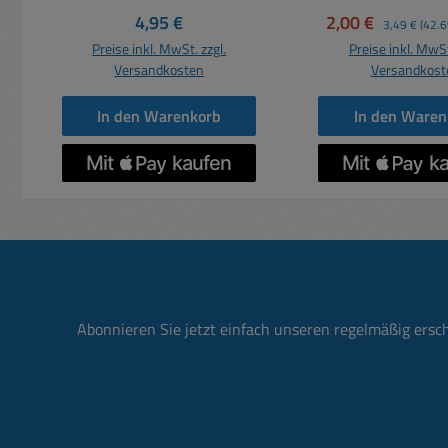
NiMH-Technologie ohne
Kameras, Fernbed
Regulärer Preis:
Verkaufspreis:
Regulärer Pre
4,95 €
2,00 €
3,49 €
(42.6
Memory-Effekt
Taschenlampen
Preise inkl. MwSt. zzgl.
Preise inkl. MwSt
ausgestattet.
Leuchten, Spie
Versandkosten
Versandkost
Darüberhinaus bietet er
Audiogeräte etc. ho
maxE Technologie für
Leistungsfähigkei
In den Warenkorb
In den Waren
geringes Selbstentladen. 2er
hitze- und kälteb
Blister vorgeladene
lange Lebens
Auslieferung sehr geringe
Technoligie: Alkal
Selbstentladung sehr gute
Mignon (AA) = (LR6) Lä
Zyklenfestigkeit
je Zelle: 5,
schnellladefähigkeit
Durchmesser je 
Spannung: 1,2 Volt
14,5mm Die komplett
Kapazität: 800mAh je Akku
überarbeitete 
Größe: 51 x 14,8 mm
Alkaline-Lini
Abonnieren Sie jetzt einfach unseren regelmäßig ersc
Mignon AA LR06 System:
attraktiven Desig
NiMH
ideale Energiequ
Dauerbelastu
Niedrigstrombere
Geräte des täg