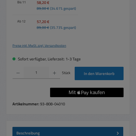
58,20 €
Bis
11
89,00 €
(34.61% gespart)
57,20 €
Ab
12
89,00 €
(35.73% gespart)
Preise inkl. MwSt. zzgl. Versandkosten
Sofort verfügbar, Lieferzeit: 1-3 Tage
Produkt Anzahl: Gib den gewünschten Wert ein oder benutze die Schaltflächen um die 
Stück
In den Warenkorb
Artikelnummer:
93-808-04010
Beschreibung