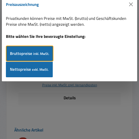
Preisauszeichnung
Privatkunden können Preise mit MwSt. (brutto) und Geschäftskunden
Gesis 3pol IP68 Stecker wasserfest Netzstecker
Preise ohne MwSt. (netto) angezeigt werden.
wasserdichter Stecker
Bitte wählen Sie Ihre bevorzugte Einstellung:
Bruttopreise
inkl. MwSt.
Nettopreise
exkl. MwSt.
Regulärer Preis:
Ab
9,80 €
Preise inkl. MwSt. zzgl. Versandkosten
Details
Produktgalerie überspringen
Ähnliche Artikel