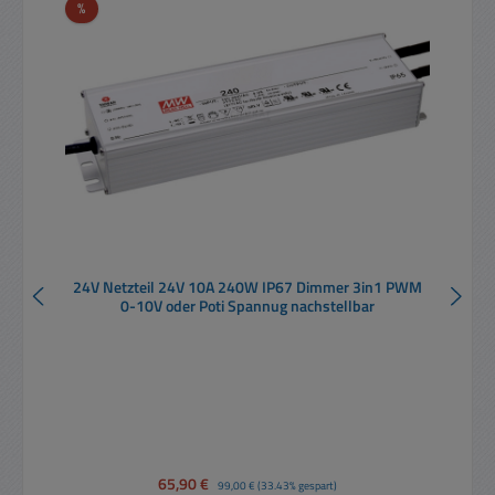
Rabatt
%
24V Netzteil 24V 10A 240W IP67 Dimmer 3in1 PWM
0-10V oder Poti Spannug nachstellbar
Verkaufspreis:
65,90 €
Regulärer Preis:
99,00 €
(33.43% gespart)