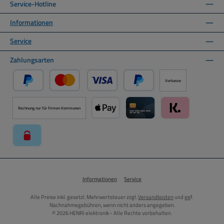
Service-Hotline
Informationen
Service
Zahlungsarten
Vorkasse
PayPal
Kredit- oder Debitkarte über PayPal
Später Bezahlen über PayPal
Rechnung nur für Firmen Kommunen
Apple Pay über Mollie Zahlungssystem
Kreditkarte über Mollie Zahl
Klarna über Moll
paysafecard über Mollie Zahlungssystem
Informationen
Service
Alle Preise inkl. gesetzl. Mehrwertsteuer zzgl.
Versandkosten
und ggf.
Nachnahmegebühren, wenn nicht anders angegeben.
© 2026 HENRI elektronik - Alle Rechte vorbehalten.