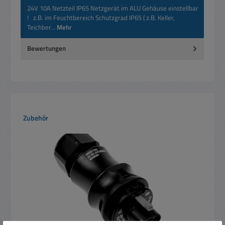
24V 10A Netzteil IP65 Netzgerät im ALU Gehäuse einstellbar
! z.B. im Feuchtbereich Schutzgrad IP65 ( z.B. Keller,
Teichber…
Mehr
Bewertungen
Produktgalerie überspringen
Zubehör