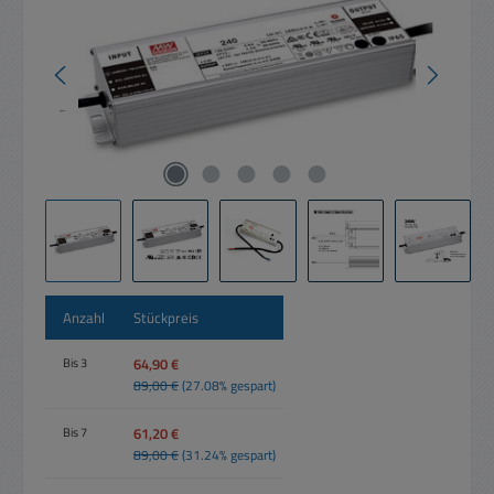
Anzahl
Stückpreis
64,90 €
Bis
3
89,00 €
(27.08% gespart)
61,20 €
Bis
7
89,00 €
(31.24% gespart)