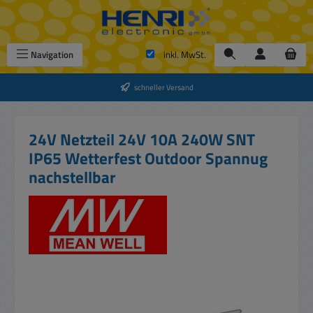
Zum Hauptinhalt springen
Navigation
inkl. MwSt.
schneller Versand
24V Netzteil 24V 10A 240W SNT
IP65 Wetterfest Outdoor Spannug
nachstellbar
Bildergalerie überspringen