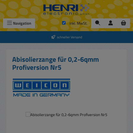
Zum Hauptinhalt springen
Navigation
inkl. MwSt.
schneller Versand
Abisolierzange für 0,2-6qmm
Profiversion Nr5
Bildergalerie überspringen