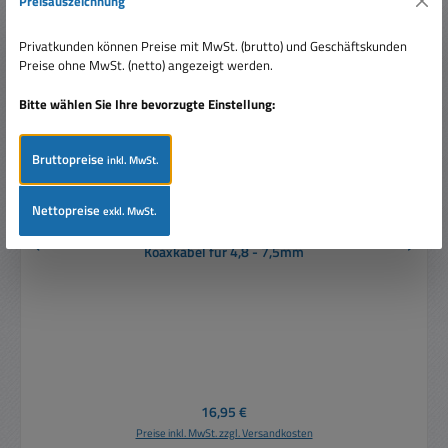
Preisauszeichnung
Privatkunden können Preise mit MwSt. (brutto) und Geschäftskunden
Preise ohne MwSt. (netto) angezeigt werden.
Bitte wählen Sie Ihre bevorzugte Einstellung:
Bruttopreise
inkl. MwSt.
Nettopreise
exkl. MwSt.
Abisoliermesser Koaxmesser Kabelmesser für
Koaxkabel für 4,8 - 7,5mm
Regulärer Preis:
16,95 €
Preise inkl. MwSt. zzgl. Versandkosten