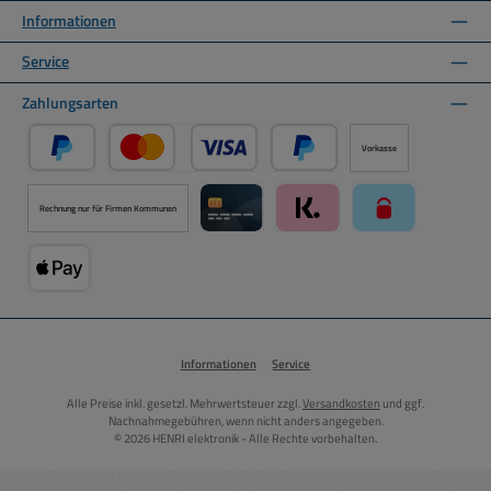
Informationen
Service
Zahlungsarten
Vorkasse
PayPal
Kredit- oder Debitkarte über PayPal
Später Bezahlen über PayPal
Rechnung nur für Firmen Kommunen
Kreditkarte über Mollie Zahlungssystem
Klarna über Mollie Zahlungss
paysafecard über
Apple Pay über Mollie Zahlungssystem
Informationen
Service
Alle Preise inkl. gesetzl. Mehrwertsteuer zzgl.
Versandkosten
und ggf.
Nachnahmegebühren, wenn nicht anders angegeben.
© 2026 HENRI elektronik - Alle Rechte vorbehalten.