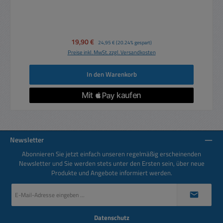
Verkaufspreis:
19,90 €
Regulärer Preis:
24,95 €
(20.24% gespart)
Preise inkl. MwSt. zzgl. Versandkosten
In den Warenkorb
Newsletter
Abonnieren Sie jetzt einfach unseren regelmäßig erscheinenden
Newsletter und Sie werden stets unter den Ersten sein, über neue
Produkte und Angebote informiert werden.
E-
Mail-
Adresse
*
Datenschutz