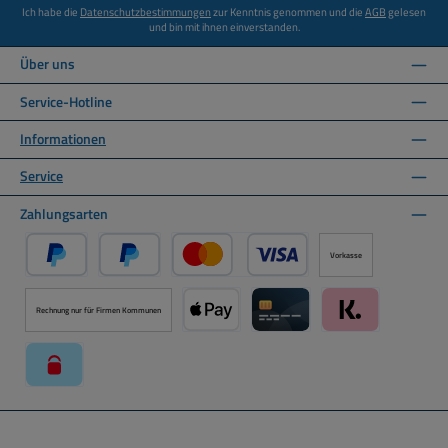
Ich habe die
Datenschutzbestimmungen
zur Kenntnis genommen und die
AGB
gelesen
und bin mit ihnen einverstanden.
Über uns
Service-Hotline
Informationen
Service
Zahlungsarten
Vorkasse
PayPal
Später Bezahlen über PayPal
Kredit- oder Debitkarte über PayPal
Rechnung nur für Firmen Kommunen
Apple Pay über Mollie Zahlungssystem
Kreditkarte über Mollie Zahl
Klarna über Moll
paysafecard über Mollie Zahlungssystem