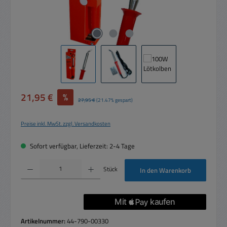
Verkaufspreis:
21,95 €
%
Regulärer Preis:
27,95 €
(21.47% gespart)
Preise inkl. MwSt. zzgl. Versandkosten
Sofort verfügbar, Lieferzeit: 2-4 Tage
Produkt Anzahl: Gib den gewünschten Wert ein oder benutze die Schaltflächen um die 
Stück
In den Warenkorb
Artikelnummer:
44-790-00330