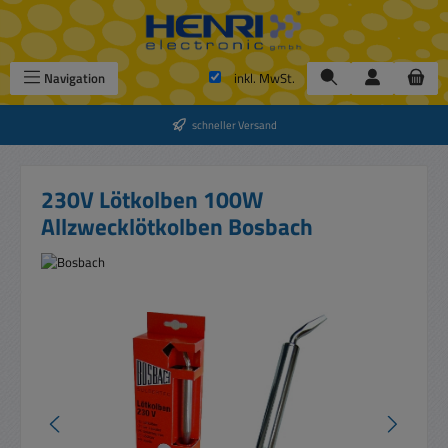
Zum Hauptinhalt springen
Navigation
inkl. MwSt.
schneller Versand
230V Lötkolben 100W
Allzwecklötkolben Bosbach
Bildergalerie überspringen