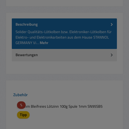
Beschreibung
Solider Qualitäts-Lötkolben bzw. Elektroniker-Lötkolben für
Elektro- und Elektronikarbeiten aus dem Hause STANNOL
GERMANY Vi…
Mehr
Bewertungen
Produktgalerie überspringen
Zubehör
Rabatt
%
Tipp