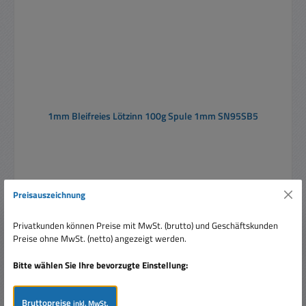
1mm Bleifreies Lötzinn 100g Spule 1mm SN95SB5
Inhalt:
0.1 Kilogramm
(137,50 € / 1 Kilogramm)
Preisauszeichnung
Privatkunden können Preise mit MwSt. (brutto) und Geschäftskunden
Verkaufspreis:
13,75 €
Regulärer Preis:
Preise ohne MwSt. (netto) angezeigt werden.
17,95 €
(23.4% gespart)
Preise inkl. MwSt. zzgl. Versandkosten
Bitte wählen Sie Ihre bevorzugte Einstellung:
In den Warenkorb
Bruttopreise
inkl. MwSt.