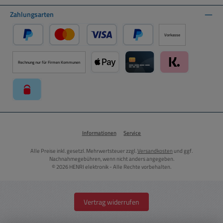
Zahlungsarten
Vorkasse
PayPal
Kredit- oder Debitkarte über PayPal
Später Bezahlen über PayPal
Rechnung nur für Firmen Kommunen
Apple Pay über Mollie Zahlungssystem
Kreditkarte über Mollie Zahl
Klarna über Moll
paysafecard über Mollie Zahlungssystem
Informationen
Service
Alle Preise inkl. gesetzl. Mehrwertsteuer zzgl.
Versandkosten
und ggf.
Nachnahmegebühren, wenn nicht anders angegeben.
© 2026 HENRI elektronik - Alle Rechte vorbehalten.
Vertrag widerrufen