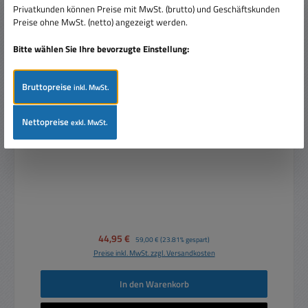
Privatkunden können Preise mit MwSt. (brutto) und Geschäftskunden
Preise ohne MwSt. (netto) angezeigt werden.
Bitte wählen Sie Ihre bevorzugte Einstellung:
Bruttopreise
inkl. MwSt.
12VAC Ringkerntrafo 12V Trafo 80VA 2x12V oder
Nettopreise
exkl. MwSt.
24VAC
Verkaufspreis:
44,95 €
Regulärer Preis:
59,00 €
(23.81% gespart)
Preise inkl. MwSt. zzgl. Versandkosten
In den Warenkorb