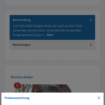
Beschreibung
12V Trafo 50VA Ringkerntrafo der auch als 24V Trafo
verwendet werden kann. Universaltrafo verwendbar
Ausgangsspannung je n…
Mehr
Bewertungen
Produktgalerie überspringen
Ähnliche Artikel
Rabatt
%
Preisauszeichnung