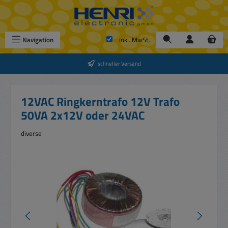
Zum Hauptinhalt springen
Navigation
inkl. MwSt.
schneller Versand
12VAC Ringkerntrafo 12V Trafo
50VA 2x12V oder 24VAC
diverse
Bildergalerie überspringen