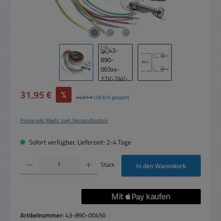
Verkaufspreis:
31,95 €
%
Regulärer Preis:
44,95 €
(28.92% gespart)
Preise inkl. MwSt. zzgl. Versandkosten
Sofort verfügbar, Lieferzeit: 2-4 Tage
Produkt Anzahl: Gib den gewünschten Wert ein oder benutze die Schaltflächen um die 
Stück
In den Warenkorb
Artikelnummer:
43-890-00450