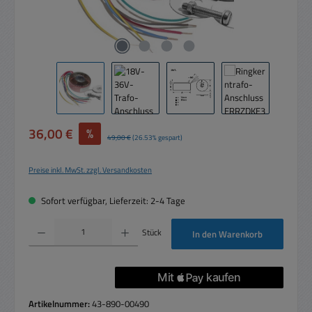
Verkaufspreis:
36,00 €
%
Regulärer Preis:
49,00 €
(26.53% gespart)
Preise inkl. MwSt. zzgl. Versandkosten
Sofort verfügbar, Lieferzeit: 2-4 Tage
Produkt Anzahl: Gib den gewünschten Wert ein oder benutze die Schaltflächen um die 
Stück
In den Warenkorb
Artikelnummer:
43-890-00490