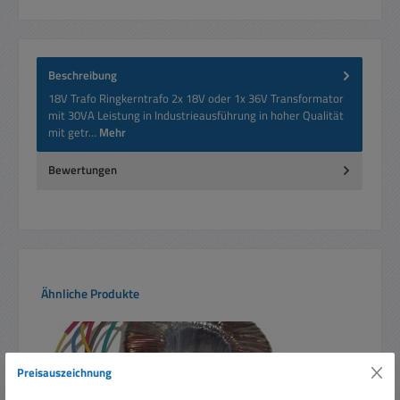
Beschreibung
18V Trafo Ringkerntrafo 2x 18V oder 1x 36V Transformator
mit 30VA Leistung in Industrieausführung in hoher Qualität
mit getr…
Mehr
Bewertungen
Produktgalerie überspringen
Ähnliche Produkte
Preisauszeichnung