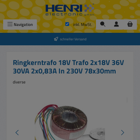
Zum Hauptinhalt springen
Navigation
inkl. MwSt.
schneller Versand
Ringkerntrafo 18V Trafo 2x18V 36V
30VA 2x0,83A In 230V 78x30mm
diverse
Bildergalerie überspringen