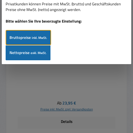
Privatkunden können Preise mit MwSt. (brutto) und Geschäftskunden
Preise ohne MwSt. (netto) angezeigt werden.
Bitte wählen Sie Ihre bevorzugte Einstellung:
Bruttopreise
inkl. MwSt.
Ringkerntrafo 15V Trafo 2x15V 2x1A 30VA oder 30V
Nettopreise
exkl. MwSt.
Eing 230V 78x30mm
Regulärer Preis:
Ab
23,95 €
Preise inkl. MwSt. zzgl. Versandkosten
Details