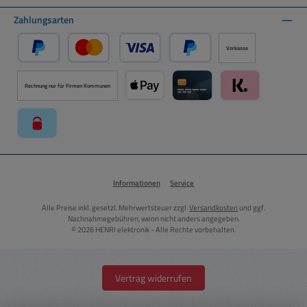
Zahlungsarten
Vorkasse
PayPal
Kredit- oder Debitkarte über PayPal
Später Bezahlen über PayPal
Rechnung nur für Firmen Kommunen
Apple Pay über Mollie Zahlungssystem
Kreditkarte über Mollie Zahl
Klarna über Moll
paysafecard über Mollie Zahlungssystem
Informationen
Service
Alle Preise inkl. gesetzl. Mehrwertsteuer zzgl.
Versandkosten
und ggf.
Nachnahmegebühren, wenn nicht anders angegeben.
© 2026 HENRI elektronik - Alle Rechte vorbehalten.
Vertrag widerrufen