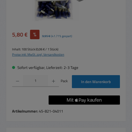
Verkaufspreis:
5,80 €
%
Regulärer Preis:
9,95 €
(41.71% gespart)
Inhalt:
100 Stück
(0,06 € / 1 Stück)
Preise inkl. MwSt. zzgl. Versandkosten
Sofort verfügbar, Lieferzeit: 2-3 Tage
Produkt Anzahl: Gib den gewünschten Wert ein oder benutze die Schaltflächen um die 
Pack
In den Warenkorb
Artikelnummer:
45-821-04011