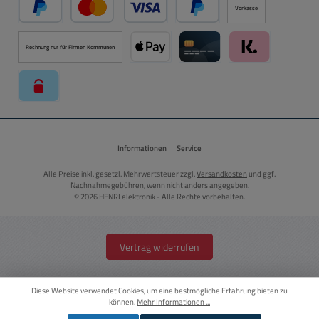
Vorkasse
PayPal
Kredit- oder Debitkarte über PayPal
Später Bezahlen über PayPal
Rechnung nur für Firmen Kommunen
Apple Pay über Mollie Zahlungssystem
Kreditkarte über Mollie Zahl
Klarna über Moll
paysafecard über Mollie Zahlungssystem
Informationen
Service
Alle Preise inkl. gesetzl. Mehrwertsteuer zzgl.
Versandkosten
und ggf.
Nachnahmegebühren, wenn nicht anders angegeben.
© 2026 HENRI elektronik - Alle Rechte vorbehalten.
Vertrag widerrufen
Diese Website verwendet Cookies, um eine bestmögliche Erfahrung bieten zu
können.
Mehr Informationen ...