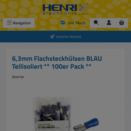
Zum Hauptinhalt springen
Navigation
inkl. MwSt.
schneller Versand
6,3mm Flachsteckhülsen BLAU
Teilisoliert ** 100er Pack **
diverse
Bildergalerie überspringen