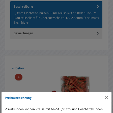
Beschreibung
6,3mm Flachsteckhülsen BLAU Teilisoliert ** 100er Pack **
Blau teilisoliert für Aderquerschnitt: 1,5-2,5qmm Steckmass:
6,4…
Mehr
Bewertungen
Produktgalerie überspringen
Zubehör
Rabatt
%
Preisauszeichnung
Privatkunden können Preise mit MwSt. (brutto) und Geschäftskunden