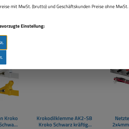
eise mit MwSt. (brutto) und Geschäftskunden Preise ohne MwSt. 
bevorzugte Einstellung:
t.
Rabat
%
t.
n Kroko
Krokodilklemme AK2-SB
Netzte
 Schwarz
Kroko Schwarz kräftige
2x4mm 