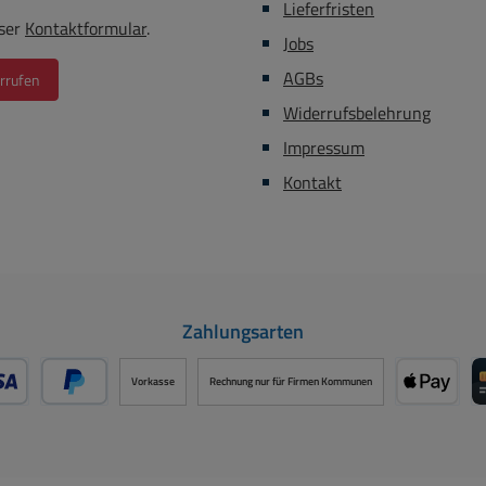
Lieferfristen
Buchsen
ser
Kontaktformular
.
Jobs
Montag
330mm K
AGBs
rrufen
Gewicht: 820g
Widerrufsbelehrung
Auswahl
Impressum
Netzt
Zub
Kontakt
Zahlungsarten
Vorkasse
Rechnung nur für Firmen Kommunen
- oder Debitkarte über PayPal
Später Bezahlen über PayPal
Apple P