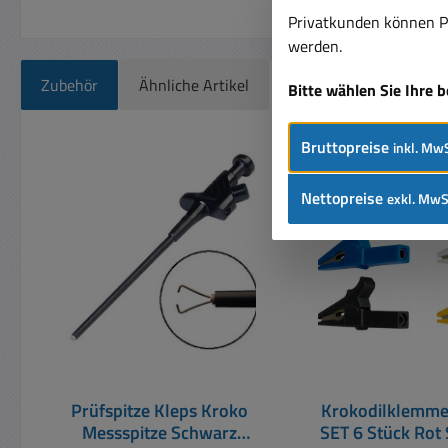
Privatkunden können Pr
werden.
Zubehör
Ähnliche Artikel
Bitte wählen Sie Ihre 
Produktgalerie überspringen
Bruttopreise
inkl. MwS
Rabatt
%
Nettopreise
exkl. MwS
Prüfspitze Kleps Kroko
Krokodilklemme
Messspitze Schwarz
SET 6 Stück Rot