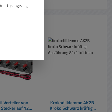
(netto) angezeigt
t
il Verteiler von
Krokodilklemme AK2B
Stecker auf 12x
Kroko Schwarz kräftige