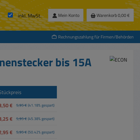
inkl. MwSt.
Mein Konto
Warenkorb
0,00 €
Rechnungszahlung für Firmen/Behörden
enstecker bis 15A
Stückpreis
3,50 €
5,95 €
(41.18% gespart)
3,25 €
5,95 €
(45.38% gespart)
2,95 €
5,95 €
(50.42% gespart)