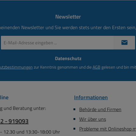
l mit
-20...+100°C
Bananenbuch
 1x Weiß,
Bemessungsstrom: bis 25A
Schwa
Newsletter
 1x Blau,
Durchgangswiderstand: 10
(4mm
Lieferung
mOhm
Querloch die Pluspole 
heinenden Newsletter und Sie werden stets unter den Ersten sei
ie dient
rot, die
E-
lung zum
gekennzeichn
Mail-
ck
Bananens
Adresse
Gabe
Datenschutz
*
anges
utzbestimmungen
zur Kenntnis genommen und die
AGB
gelesen und bin mit
Meta
Ge
Meta
Befest
line
Informationen
eignet si
oder
g und Beratung unter:
Behörde und Firmen
Abmess
Wir über uns
62 - 919093
Zeichnun
Abmess
Probleme mit Onlineshop 
 - 12.30 und 13:30-18:00 Uhr
B:69mm 