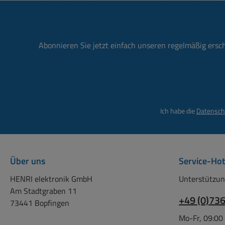
100mOhm Baulänge ca.:
Stück im Beute
158mm / Schaftlänge:
folgenden Farben:
100mm
1x Rot, 1xSchwarz,
Temperatureinsatzbereich
1x Gelb, 1x Grün 
Abonnieren Sie jetzt einfach unseren regelmäßig ersc
-25...+80°C Rotes
ohne Messkabel, d
Gegenstück hierzu = 39-
nur der Darstel
850-00380 ( siehe Zubehör-
Einsatzzwe
Register )
Ich habe die
Datensch
Über uns
Service-Hot
HENRI elektronik GmbH
Unterstützun
Am Stadtgraben 11
+49 (0)73
73441 Bopfingen
Mo-Fr, 09:00