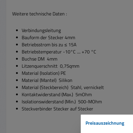
Weitere technische Daten :
Verbindungsleitung
Bauform der Stecker 4mm
Betriebsstrom bis zu ≤ 15A
Betriebstemperatur -10°C .... +70 °C
Buchse DM 4mm
Litzenquerschnitt 0,75qmm
Material (Isolation) PE
Material (Mantel) Silikon
Material (Steckbereich) Stahl, vernickelt
Kontaktwiderstand (Max.) 5mOhm
Isolationswiderstand (Min.) 500-MOhm
Steckverbinder Stecker auf Stecker
Preisauszeichnung