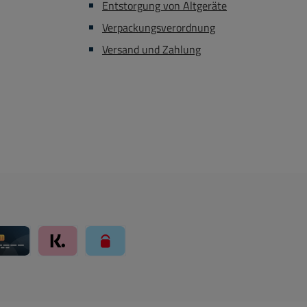
Entstorgung von Altgeräte
 55mm Abstand der
Verpackungsverordnung
elöcher beträgt
abellänge ca. 2m
Versand und Zahlung
 Eine kleine
 an verschiedenen
eile siehe unter
ehör-Register
ay über Mollie Zahlungssystem
Kreditkarte über Mollie Zahlungssystem
Klarna über Mollie Zahlungssystem
paysafecard über Mollie Zahlungssystem