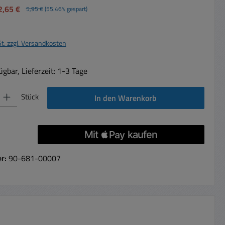
2,65 €
5,95 €
(55.46% gespart)
St. zzgl. Versandkosten
gbar, Lieferzeit: 1-3 Tage
 Gib den gewünschten Wert ein oder benutze die Schaltflächen um die Anzahl 
Stück
In den Warenkorb
er:
90-681-00007