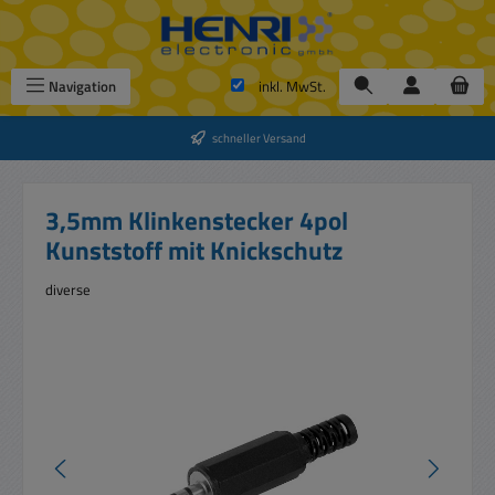
Zum Hauptinhalt springen
Navigation
inkl. MwSt.
schneller Versand
3,5mm Klinkenstecker 4pol
Kunststoff mit Knickschutz
diverse
Bildergalerie überspringen