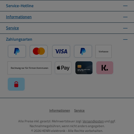
Service-Hotline
Informationen
Service
Zahlungsarten
Vorkasse
PayPal
Kredit- oder Debitkarte über PayPal
Später Bezahlen über PayPal
Rechnung nur für Firmen Kommunen
Apple Pay über Mollie Zahlungssystem
Kreditkarte über Mollie Zahl
Klarna über Moll
paysafecard über Mollie Zahlungssystem
Informationen
Service
Alle Preise inkl. gesetzl. Mehrwertsteuer zzgl.
Versandkosten
und ggf.
Nachnahmegebühren, wenn nicht anders angegeben.
© 2026 HENRI elektronik - Alle Rechte vorbehalten.