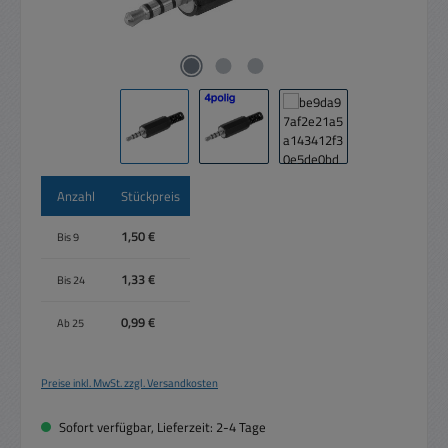
Anzahl
Stückpreis
1,50 €
Bis
9
1,33 €
Bis
24
0,99 €
Ab
25
Preise inkl. MwSt. zzgl. Versandkosten
Sofort verfügbar, Lieferzeit: 2-4 Tage