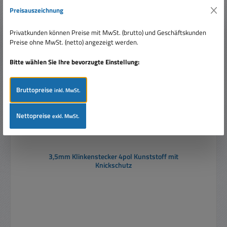
Produktgalerie überspringen
Ähnliche Artikel
Preisauszeichnung
Privatkunden können Preise mit MwSt. (brutto) und Geschäftskunden
Preise ohne MwSt. (netto) angezeigt werden.
Bitte wählen Sie Ihre bevorzugte Einstellung:
Bruttopreise
inkl. MwSt.
Nettopreise
exkl. MwSt.
3,5mm Klinkenstecker 4pol Kunststoff mit
Knickschutz