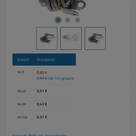
Anzahl
Stückpreis
0,60 €
Bis
9
0,97 €
(38.14% gespart)
0,51 €
Bis
49
0,43 €
Bis
99
0,37 €
Ab
100
Preise inkl. MwSt. zzgl. Versandkosten