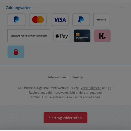
Zahlungsarten
Vorkasse
PayPal
Kredit- oder Debitkarte über PayPal
Später Bezahlen über PayPal
Rechnung nur für Firmen Kommunen
Apple Pay über Mollie Zahlungssystem
Kreditkarte über Mollie Zahl
Klarna über Moll
paysafecard über Mollie Zahlungssystem
Informationen
Service
Alle Preise inkl. gesetzl. Mehrwertsteuer zzgl.
Versandkosten
und ggf.
Nachnahmegebühren, wenn nicht anders angegeben.
© 2026 HENRI elektronik - Alle Rechte vorbehalten.
Vertrag widerrufen