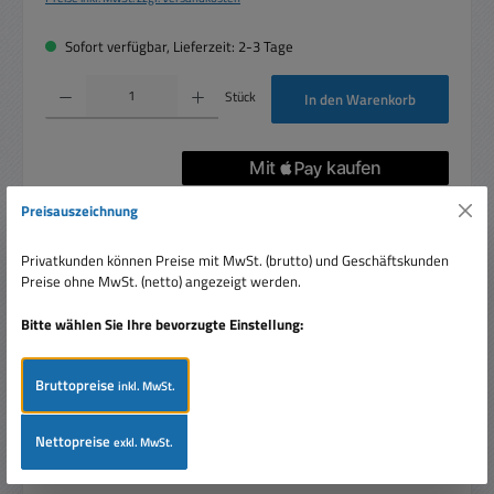
Sofort verfügbar, Lieferzeit: 2-3 Tage
Produkt Anzahl: Gib den gewünschten Wert ein oder benutze die Schaltflächen um die 
Stück
In den Warenkorb
Artikelnummer:
39-859-00021
Preisauszeichnung
Privatkunden können Preise mit MwSt. (brutto) und Geschäftskunden
Preise ohne MwSt. (netto) angezeigt werden.
Beschreibung
Bitte wählen Sie Ihre bevorzugte Einstellung:
3,5mm Klinkeneinbaubuchse Mono mit Schaltkontakt offene
Bauart mit 1x Schaltkontakt (Öffner=Aus) Lötanschlüsse
Bruttopreise
Frontbuch…
Mehr
inkl. MwSt.
Bewertungen
Nettopreise
exkl. MwSt.