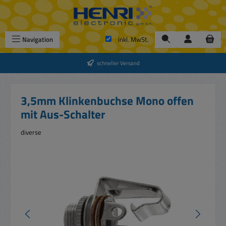
Zum Hauptinhalt springen
Navigation
inkl. MwSt.
schneller Versand
3,5mm Klinkenbuchse Mono offen
mit Aus-Schalter
diverse
Bildergalerie überspringen