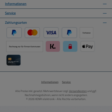
Informationen
Service
Zahlungsarten
Vorkasse
PayPal
Kredit- oder Debitkarte über PayPal
Später Bezahlen über PayPal
Rechnung nur für Firmen Kommunen
Klarna über Mollie Zahlungssystem
paysafecard über Mollie Zah
Apple Pay über M
Kreditkarte über Mollie Zahlungssystem
Informationen
Service
Alle Preise inkl. gesetzl. Mehrwertsteuer zzgl.
Versandkosten
und ggf.
Nachnahmegebühren, wenn nicht anders angegeben.
© 2026 HENRI elektronik - Alle Rechte vorbehalten.