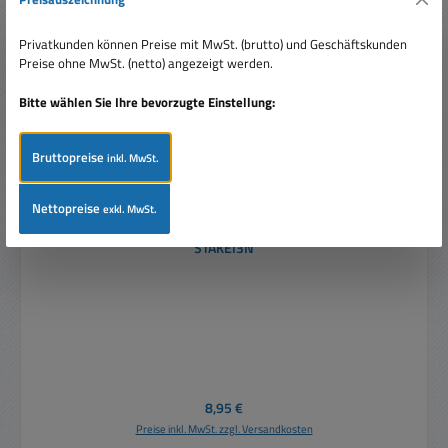
Privatkunden können Preise mit MwSt. (brutto) und Geschäftskunden
Preise ohne MwSt. (netto) angezeigt werden.
Bitte wählen Sie Ihre bevorzugte Einstellung:
Bruttopreise
inkl. MwSt.
Nettopreise
exkl. MwSt.
4pol Einbaubuchse IP54 Buchse bis 16A 400V
STAKEI3N
Regulärer Preis:
8,95 €
Preise inkl. MwSt. zzgl. Versandkosten