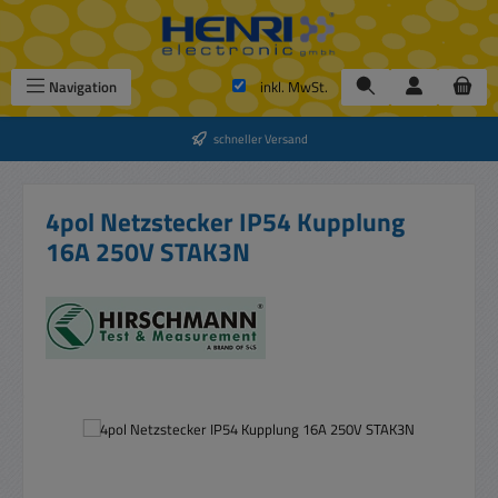
Zum Hauptinhalt springen
Navigation
inkl. MwSt.
schneller Versand
4pol Netzstecker IP54 Kupplung
16A 250V STAK3N
Bildergalerie überspringen