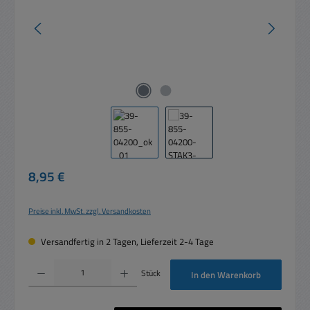
Regulärer Preis:
8,95 €
Preise inkl. MwSt. zzgl. Versandkosten
Versandfertig in 2 Tagen, Lieferzeit 2-4 Tage
Produkt Anzahl: Gib den gewünschten Wert ein oder benutze die Schaltflächen um die 
Stück
In den Warenkorb