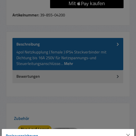
Artikelnummer:
39-855-04200
Beschreibung
4pol Netzkupplung ( female ) IP54 Steckverbinder mit
Dichtung bis 16A 250V für Netzspannungs-und
Steuerleitungsanschlüsse…
Mehr
Bewertungen
Produktgalerie überspringen
Zubehör
Nur 4 auf Lager!
Preisauszeichnung