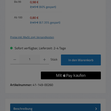
0,98 €
Bis
99
2,45 €
(60% gespart)
0,80 €
Ab
100
2,45 €
(67.35% gespart)
Preise inkl. MwSt. zzgl. Versandkosten
Sofort verfügbar, Lieferzeit: 2-4 Tage
Produkt Anzahl: Gib den gewünschten Wert ein oder benutze die Schaltflächen um die 
Stück
In den Warenkorb
Artikelnummer:
41-149-00260
Beschreibung