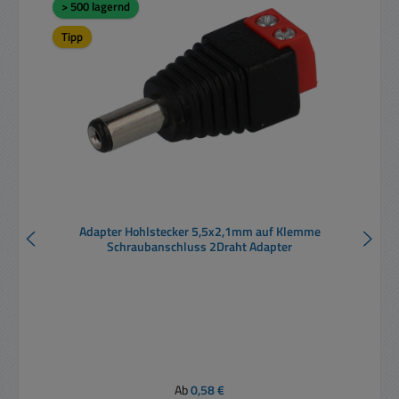
> 500 lagernd
Tipp
Adapter Hohlstecker 5,5x2,1mm auf Klemme
Schraubanschluss 2Draht Adapter
Regulärer Preis:
Ab
0,58 €