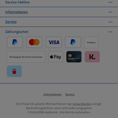
Service-Hotline
Informationen
Service
Zahlungsarten
Vorkasse
PayPal
Kredit- oder Debitkarte über PayPal
Später Bezahlen über PayPal
Rechnung nur für Firmen Kommunen
Apple Pay über Mollie Zahlungssystem
Kreditkarte über Mollie Zahl
Klarna über Moll
paysafecard über Mollie Zahlungssystem
Informationen
Service
Alle Preise inkl. gesetzl. Mehrwertsteuer zzgl.
Versandkosten
und ggf.
Nachnahmegebühren, wenn nicht anders angegeben.
© 2026 HENRI elektronik - Alle Rechte vorbehalten.