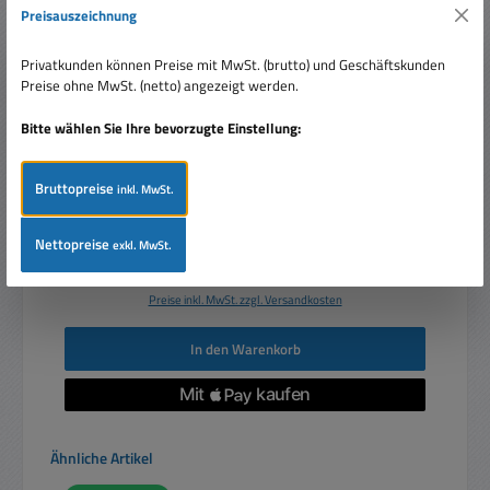
Preisauszeichnung
Privatkunden können Preise mit MwSt. (brutto) und Geschäftskunden
Netzteiladapter 4-fach Verteiler DC Y-Adapter 4x
Preise ohne MwSt. (netto) angezeigt werden.
Hohlstecker Buchse 5,5x2,1mm
Bitte wählen Sie Ihre bevorzugte Einstellung:
Bruttopreise
inkl. MwSt.
Nettopreise
exkl. MwSt.
Verkaufspreis:
68,00 €
Regulärer Preis:
89,00 €
(23.6% gespart)
Preise inkl. MwSt. zzgl. Versandkosten
In den Warenkorb
Produktgalerie überspringen
Ähnliche Artikel