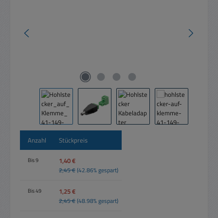
Anzahl
Stückpreis
1,40 €
Bis
9
2,45 €
(42.86% gespart)
1,25 €
Bis
49
2,45 €
(48.98% gespart)