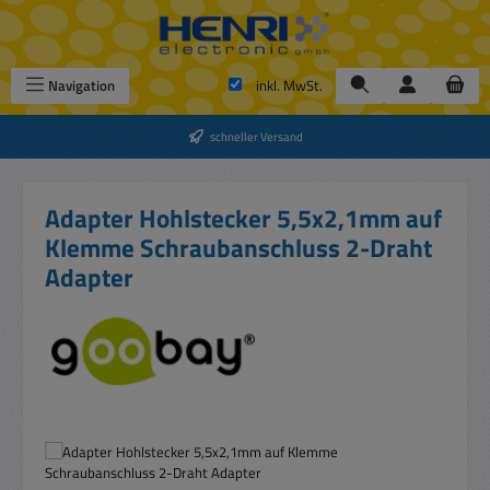
Zum Hauptinhalt springen
Navigation
inkl. MwSt.
schneller Versand
Adapter Hohlstecker 5,5x2,1mm auf
Klemme Schraubanschluss 2-Draht
Adapter
Bildergalerie überspringen