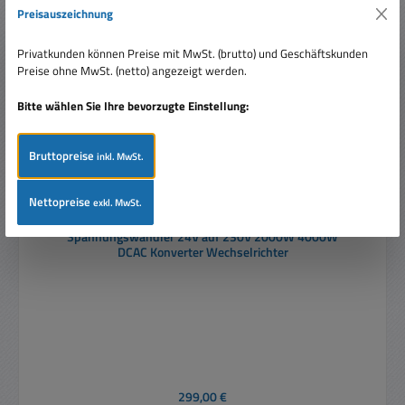
Nur 2 auf Lager!
Preisauszeichnung
Privatkunden können Preise mit MwSt. (brutto) und Geschäftskunden
Preise ohne MwSt. (netto) angezeigt werden.
Bitte wählen Sie Ihre bevorzugte Einstellung:
Bruttopreise
inkl. MwSt.
Nettopreise
exkl. MwSt.
Spannungswandler 24V auf 230V 2000W 4000W
DCAC Konverter Wechselrichter
Regulärer Preis:
299,00 €