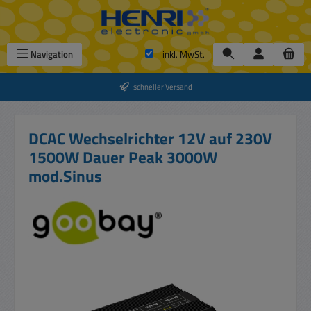
Zum Hauptinhalt springen
Navigation
inkl. MwSt.
schneller Versand
DCAC Wechselrichter 12V auf 230V
1500W Dauer Peak 3000W
mod.Sinus
Bildergalerie überspringen