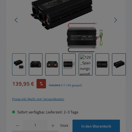
Verkaufspreis:
139,95 €
%
Regulärer Preis:
169,00 €
(17.19% gespart)
Preise inkl. MwSt. zzgl. Versandkosten
Sofort verfügbar, Lieferzeit: 2-3 Tage
Produkt Anzahl: Gib den gewünschten Wert ein oder benutze die Schaltflächen um die 
Stück
In den Warenkorb