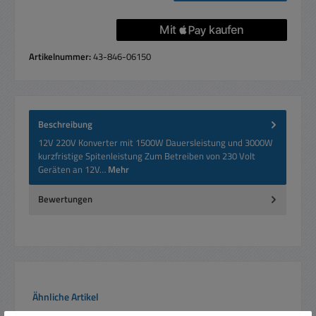
Artikelnummer:
43-846-06150
Beschreibung
12V 220V Konverter mit 1500W Dauersleistung und 3000W
kurzfristige Spitenleistung Zum Betreiben von 230 Volt
Geräten an 12V…
Mehr
Bewertungen
Produktgalerie überspringen
Ähnliche Artikel