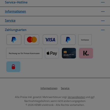
Service-Hotline
Informationen
Service
Zahlungsarten
Vorkasse
PayPal
Kredit- oder Debitkarte über PayPal
Später Bezahlen über PayPal
Rechnung nur für Firmen Kommunen
Apple Pay über Mollie Zahlungssystem
Kreditkarte über Mollie Zahl
Klarna über Moll
paysafecard über Mollie Zahlungssystem
Informationen
Service
Alle Preise inkl. gesetzl. Mehrwertsteuer zzgl.
Versandkosten
und ggf.
Nachnahmegebühren, wenn nicht anders angegeben.
© 2026 HENRI elektronik - Alle Rechte vorbehalten.