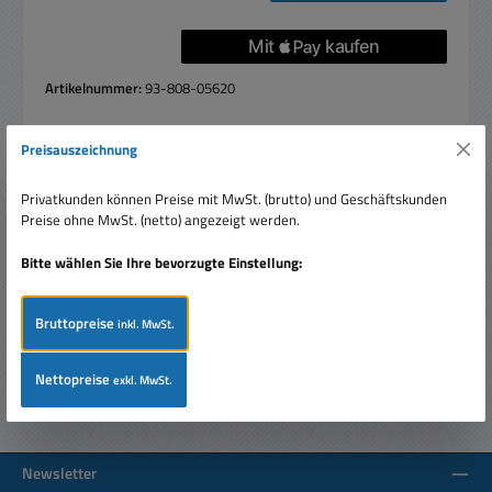
Artikelnummer:
93-808-05620
Preisauszeichnung
Beschreibung
Privatkunden können Preise mit MwSt. (brutto) und Geschäftskunden
Preise ohne MwSt. (netto) angezeigt werden.
USB Reiseadapter für England, British-Standard, Australien,
USA und Europa Versorgen oder laden Sie ihr Smartphone,
Bitte wählen Sie Ihre bevorzugte Einstellung:
Tablet,…
Mehr
Bewertungen
Bruttopreise
inkl. MwSt.
Nettopreise
exkl. MwSt.
Newsletter