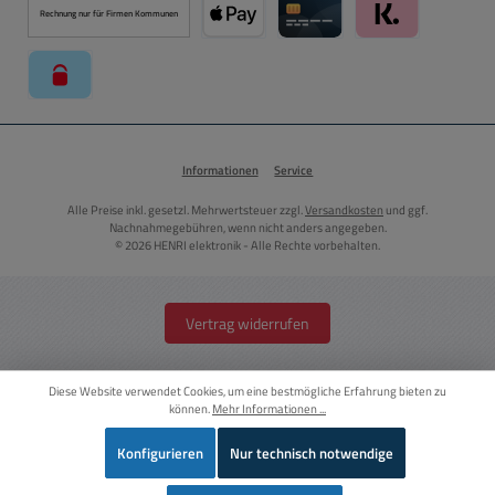
Rechnung nur für Firmen Kommunen
Apple Pay über Mollie Zahlungssystem
Kreditkarte über Mollie Zahl
Klarna über Moll
paysafecard über Mollie Zahlungssystem
Informationen
Service
Alle Preise inkl. gesetzl. Mehrwertsteuer zzgl.
Versandkosten
und ggf.
Nachnahmegebühren, wenn nicht anders angegeben.
© 2026 HENRI elektronik - Alle Rechte vorbehalten.
Vertrag widerrufen
Diese Website verwendet Cookies, um eine bestmögliche Erfahrung bieten zu
können.
Mehr Informationen ...
Konfigurieren
Nur technisch notwendige