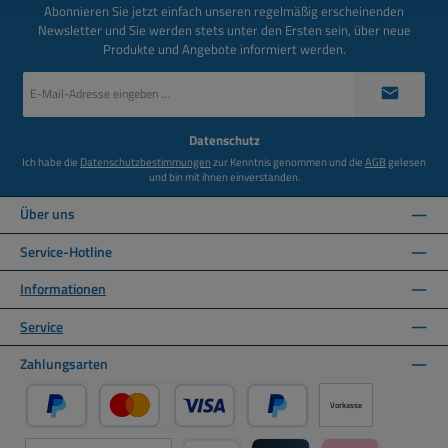
Abonnieren Sie jetzt einfach unseren regelmäßig erscheinenden
Newsletter und Sie werden stets unter den Ersten sein, über neue
Produkte und Angebote informiert werden.
E-
Mail-
Adresse
*
Datenschutz
Ich habe die
Datenschutzbestimmungen
zur Kenntnis genommen und die
AGB
gelesen
und bin mit ihnen einverstanden.
Über uns
Service-Hotline
Informationen
Service
Zahlungsarten
Vorkasse
PayPal
Kredit- oder Debitkarte über PayPal
Später Bezahlen über PayPal