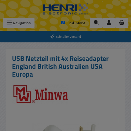
Zum Hauptinhalt springen
Navigation
inkl. MwSt.
schneller Versand
USB Netzteil mit 4x Reiseadapter
England British Australien USA
Europa
Bildergalerie überspringen