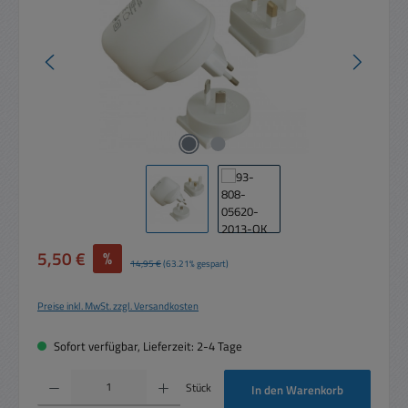
Verkaufspreis:
5,50 €
%
Regulärer Preis:
14,95 €
(63.21% gespart)
Preise inkl. MwSt. zzgl. Versandkosten
Sofort verfügbar, Lieferzeit: 2-4 Tage
Produkt Anzahl: Gib den gewünschten Wert ein oder benutze die Schaltflächen um die 
Stück
In den Warenkorb