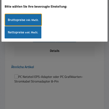
Bitte wählen Sie Ihre bevorzugte Einstellung:
Bruttopreise
inkl. MwSt.
Nettopreise
exkl. MwSt.
Regulärer Preis:
Ab
2,46 €
Preise inkl. MwSt. zzgl. Versandkosten
Details
Produktgalerie überspringen
Ähnliche Artikel