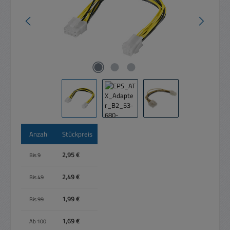
Anzahl
Stückpreis
2,95 €
Bis
9
2,49 €
Bis
49
1,99 €
Bis
99
1,69 €
Ab
100