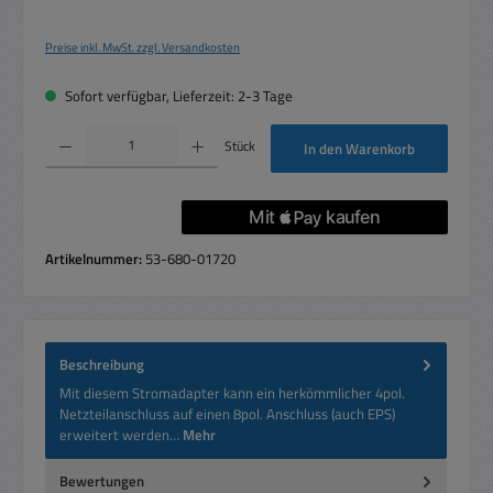
Preise inkl. MwSt. zzgl. Versandkosten
Sofort verfügbar, Lieferzeit: 2-3 Tage
Produkt Anzahl: Gib den gewünschten Wert ein oder benutze die Schaltflächen um die 
Stück
In den Warenkorb
Artikelnummer:
53-680-01720
Beschreibung
Mit diesem Stromadapter kann ein herkömmlicher 4pol.
Netzteilanschluss auf einen 8pol. Anschluss (auch EPS)
erweitert werden…
Mehr
Bewertungen