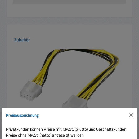
Produktgalerie überspringen
Zubehör
Preisauszeichnung
PC Netzteil Adapter EPS Verlängerung 8pol 200mm
Privatkunden können Preise mit MwSt. (brutto) und Geschäftskunden
Preise ohne MwSt. (netto) angezeigt werden.