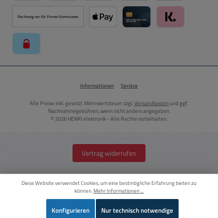
PayPal
Kredit- oder Debitkarte über PayPal
Später Bezahlen über PayPal
Rechnung nur für Firmen Kommunen
Apple Pay über Mollie Zahlungssystem
Kreditkarte über Mollie Zahl
Klarna über Moll
paysafecard über Mollie Zahlungssystem
Informationen
Service
Alle Preise inkl. gesetzl. Mehrwertsteuer zzgl.
Versandkosten
und ggf.
Nachnahmegebühren, wenn nicht anders angegeben.
© 2026 HENRI elektronik - Alle Rechte vorbehalten.
Vertrag widerrufen
Diese Website verwendet Cookies, um eine bestmögliche Erfahrung bieten zu
können.
Mehr Informationen ...
Konfigurieren
Nur technisch notwendige