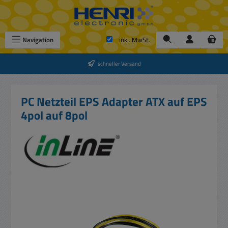
Zum Hauptinhalt springen
Navigation
inkl. MwSt.
schneller Versand
PC Netzteil EPS Adapter ATX auf EPS
4pol auf 8pol
Bildergalerie überspringen