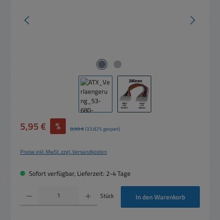
Verkaufspreis:
5,95 €
%
Regulärer Preis:
8,99 €
(33.82% gespart)
Preise inkl. MwSt. zzgl. Versandkosten
Sofort verfügbar, Lieferzeit: 2-4 Tage
Produkt Anzahl: Gib den gewünschten Wert ein oder benutze die Schaltflächen um die 
Stück
In den Warenkorb