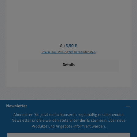
Regulärer Preis:
Ab
5,50 €
Preise inkl. MwSt. zzgl. Versandkosten
Details
Newsletter
Abonnieren Sie jetzt einfach unseren regelmäßig erscheinenden
Newsletter und Sie werden stets unter den Ersten sein, über neue
Produkte und Angebote informiert werden.
E-