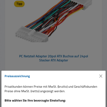
Tipp
PC Netzteil Adapter 20pol ATX Buchse auf 24pol
Stecker ATX Adapter
Preisauszeichnung
Privatkunden können Preise mit MwSt. (brutto) und Geschäftskunden
Preise ohne MwSt. (netto) angezeigt werden.
Verkaufspreis:
11,95 €
Regulärer Preis:
18,80 €
(36.44% gespart)
Bitte wählen Sie Ihre bevorzugte Einstellung:
Preise inkl. MwSt. zzgl. Versandkosten