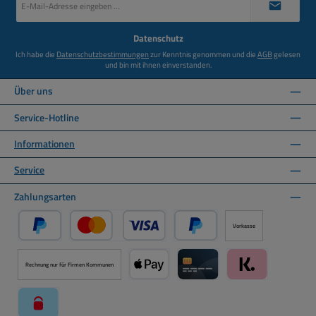
Mail-
Adresse
*
Datenschutz
Ich habe die
Datenschutzbestimmungen
zur Kenntnis genommen und die
AGB
gelesen
und bin mit ihnen einverstanden.
Über uns
Service-Hotline
Informationen
Service
Zahlungsarten
Vorkasse
PayPal
Kredit- oder Debitkarte über PayPal
Später Bezahlen über PayPal
Rechnung nur für Firmen Kommunen
Apple Pay über Mollie Zahlungssystem
Kreditkarte über Mollie Zahl
Klarna über Moll