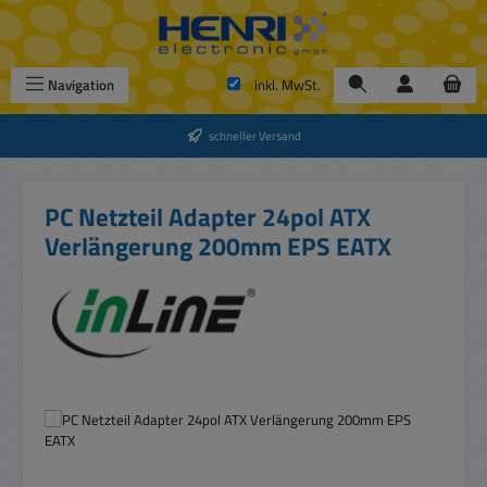
Zum Hauptinhalt springen
Navigation
inkl. MwSt.
schneller Versand
PC Netzteil Adapter 24pol ATX
Verlängerung 200mm EPS EATX
Bildergalerie überspringen