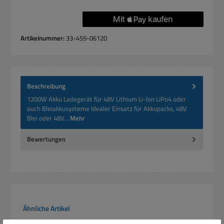
Artikelnummer:
33-455-06120
Beschreibung
1200W Akku Ladegerät für 48V Lithium Li-Ion LiPo4 oder
auch Bleiakkusysteme Idealer Einsatz für Akkupacks, 48V
Blei oder 48V…
Mehr
Bewertungen
Produktgalerie überspringen
Ähnliche Artikel