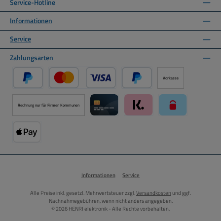
Service-Hotline
Informationen
Service
Zahlungsarten
Vorkasse
PayPal
Kredit- oder Debitkarte über PayPal
Später Bezahlen über PayPal
Rechnung nur für Firmen Kommunen
Kreditkarte über Mollie Zahlungssystem
Klarna über Mollie Zahlungss
paysafecard über
Apple Pay über Mollie Zahlungssystem
Informationen
Service
Alle Preise inkl. gesetzl. Mehrwertsteuer zzgl.
Versandkosten
und ggf.
Nachnahmegebühren, wenn nicht anders angegeben.
© 2026 HENRI elektronik - Alle Rechte vorbehalten.