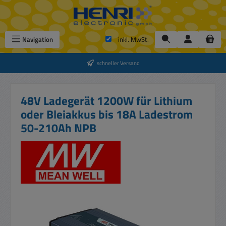
Zum Hauptinhalt springen
Navigation
inkl. MwSt.
schneller Versand
48V Ladegerät 1200W für Lithium
oder Bleiakkus bis 18A Ladestrom
50-210Ah NPB
Bildergalerie überspringen