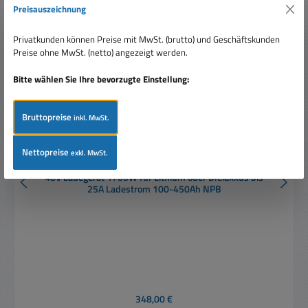
Preisauszeichnung
Privatkunden können Preise mit MwSt. (brutto) und Geschäftskunden
Preise ohne MwSt. (netto) angezeigt werden.
Bitte wählen Sie Ihre bevorzugte Einstellung:
Bruttopreise
inkl. MwSt.
Nettopreise
exkl. MwSt.
48V Ladegerät 1700W für Lithium oder Bleiakkus bis
25A Ladestrom 100-450Ah NPB
Regulärer Preis:
348,00 €