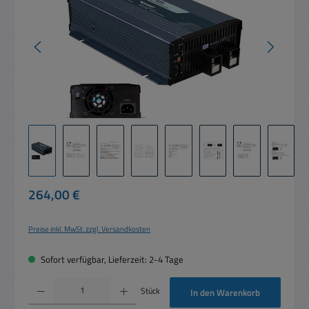
Regulärer Preis:
264,00 €
Preise inkl. MwSt. zzgl. Versandkosten
Sofort verfügbar, Lieferzeit: 2-4 Tage
Produkt Anzahl: Gib den gewünschten Wert ein oder benutze die Schaltflächen um die 
Stück
In den Warenkorb