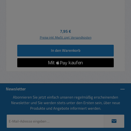
Regulärer Preis:
7,95 €
Preise inkl. MwSt. zzgl. Versandkosten
In den Warenkorb
Newsletter
Abonnieren Sie jetzt einfach unseren regelmäßig erscheinenden
Newsletter und Sie werden stets unter den Ersten sein, über neue
Produkte und Angebote informiert werden.
E-
Mail-
Adresse
*