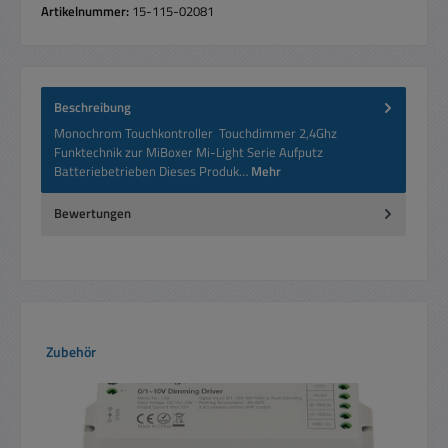
Artikelnummer:
15-115-02081
Beschreibung
Monochrom Touchkontroller Touchdimmer 2,4Ghz
Funktechnik zur MiBoxer Mi-Light Serie Aufputz
Batteriebetrieben Dieses Produk…
Mehr
Bewertungen
Produktgalerie überspringen
Zubehör