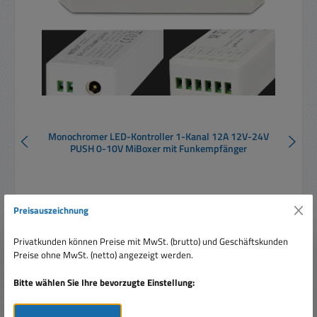
Monochromer LED-Kontroller 1-Kanal 12A 12V-24V
PUSH 0-10V MiBoxer mit Funkempfänger
Preisauszeichnung
Privatkunden können Preise mit MwSt. (brutto) und Geschäftskunden
Preise ohne MwSt. (netto) angezeigt werden.
Regulärer Preis:
17,95 €
Preise inkl. MwSt. zzgl. Versandkosten
Bitte wählen Sie Ihre bevorzugte Einstellung:
In den Warenkorb