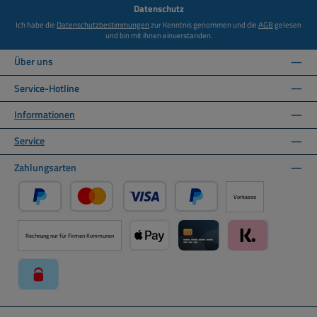
Datenschutz
Ich habe die
Datenschutzbestimmungen
zur Kenntnis genommen und die
AGB
gelesen
und bin mit ihnen einverstanden.
Über uns
Service-Hotline
Informationen
Service
Zahlungsarten
Vorkasse
PayPal
Kredit- oder Debitkarte über PayPal
Später Bezahlen über PayPal
Rechnung nur für Firmen Kommunen
Apple Pay über Mollie Zahlungssystem
Kreditkarte über Mollie Zahl
Klarna über Moll
paysafecard über Mollie Zahlungssystem