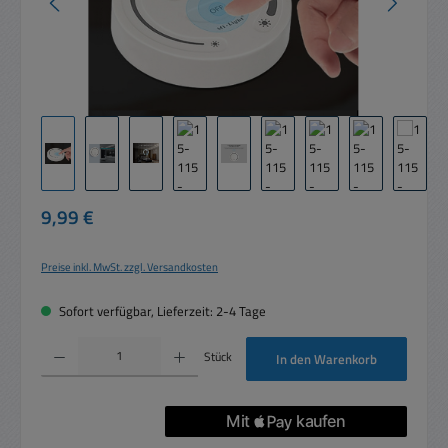
Regulärer Preis:
9,99 €
Preise inkl. MwSt. zzgl. Versandkosten
Sofort verfügbar, Lieferzeit: 2-4 Tage
Produkt Anzahl: Gib den gewünschten Wert ein oder benutze die Schaltflächen um die 
Stück
In den Warenkorb