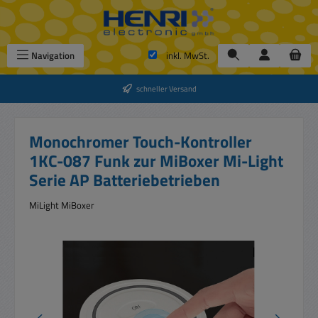
Zum Hauptinhalt springen
Navigation
inkl. MwSt.
schneller Versand
Monochromer Touch-Kontroller
1KC-087 Funk zur MiBoxer Mi-Light
Serie AP Batteriebetrieben
MiLight MiBoxer
Bildergalerie überspringen