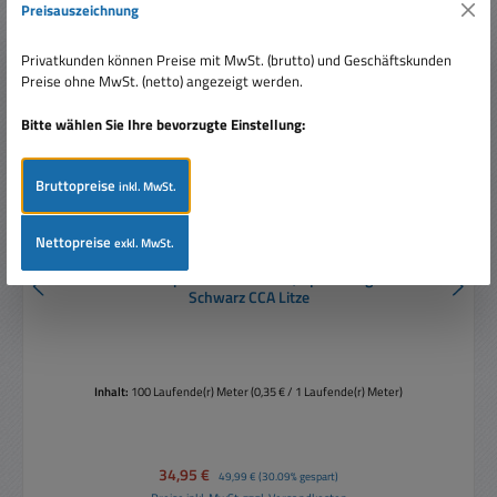
Preisauszeichnung
Tipp
Privatkunden können Preise mit MwSt. (brutto) und Geschäftskunden
Preise ohne MwSt. (netto) angezeigt werden.
Bitte wählen Sie Ihre bevorzugte Einstellung:
Bruttopreise
inkl. MwSt.
Nettopreise
exkl. MwSt.
100m Lautsprecherkabel 2x 1,5qmm Ring Rot-
Schwarz CCA Litze
Inhalt:
100 Laufende(r) Meter
(0,35 € / 1 Laufende(r) Meter)
Verkaufspreis:
34,95 €
Regulärer Preis:
49,99 €
(30.09% gespart)