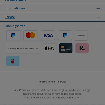
Informationen
Service
Zahlungsarten
Vorkasse
PayPal
Kredit- oder Debitkarte über PayPal
Später Bezahlen über PayPal
Rechnung nur für Firmen Kommunen
Apple Pay über Mollie Zahlungssystem
Kreditkarte über Mollie Zahl
Klarna über Moll
paysafecard über Mollie Zahlungssystem
Informationen
Service
Alle Preise inkl. gesetzl. Mehrwertsteuer zzgl.
Versandkosten
und ggf.
Nachnahmegebühren, wenn nicht anders angegeben.
© 2026 HENRI elektronik - Alle Rechte vorbehalten.