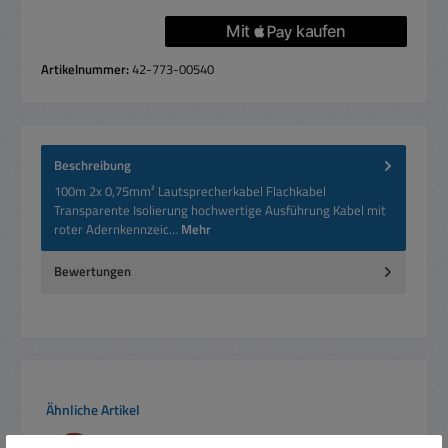
Artikelnummer:
42-773-00540
Beschreibung
100m 2x 0,75mm² Lautsprecherkabel Flachkabel
Transparente Isolierung hochwertige Ausführung Kabel mit
roter Adernkennzeic…
Mehr
Bewertungen
Produktgalerie überspringen
Ähnliche Artikel
Rabatt
%