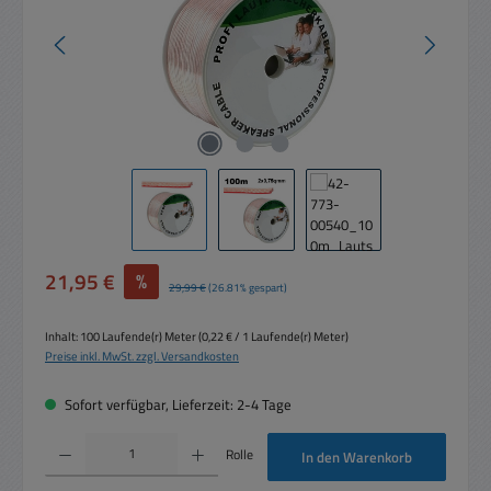
Verkaufspreis:
21,95 €
%
Regulärer Preis:
29,99 €
(26.81% gespart)
Inhalt:
100 Laufende(r) Meter
(0,22 € / 1 Laufende(r) Meter)
Preise inkl. MwSt. zzgl. Versandkosten
Sofort verfügbar, Lieferzeit: 2-4 Tage
Produkt Anzahl: Gib den gewünschten Wert ein oder benutze die Schaltflächen um die 
Rolle
In den Warenkorb