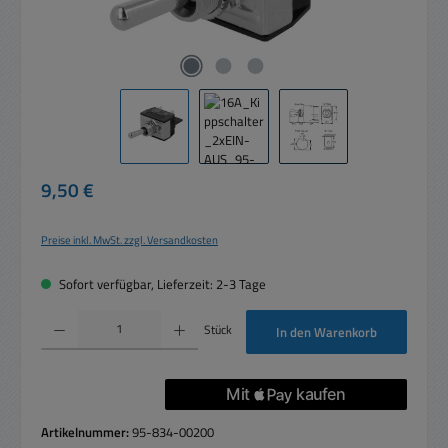
Regulärer Preis:
9,50 €
Preise inkl. MwSt. zzgl. Versandkosten
Sofort verfügbar, Lieferzeit: 2-3 Tage
Produkt Anzahl: Gib den gewünschten Wert ein oder benutze die Schaltflächen um die 
Stück
In den Warenkorb
Artikelnummer:
95-834-00200