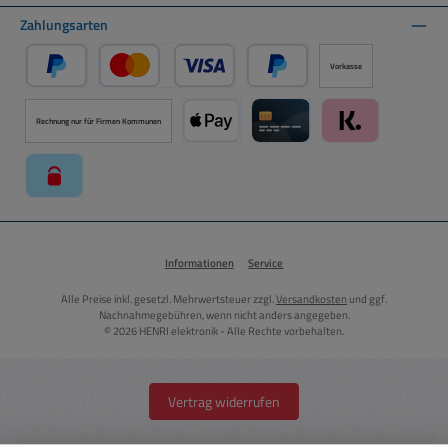
Zahlungsarten
Vorkasse
PayPal
Kredit- oder Debitkarte über PayPal
Später Bezahlen über PayPal
Rechnung nur für Firmen Kommunen
Apple Pay über Mollie Zahlungssystem
Kreditkarte über Mollie Zahl
Klarna über Moll
paysafecard über Mollie Zahlungssystem
Informationen
Service
Alle Preise inkl. gesetzl. Mehrwertsteuer zzgl.
Versandkosten
und ggf.
Nachnahmegebühren, wenn nicht anders angegeben.
© 2026 HENRI elektronik - Alle Rechte vorbehalten.
Vertrag widerrufen