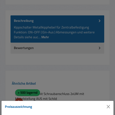
Beschreibung
Kippschalter Metallkipphebel für Zentralbefestigung
Funktion: ON-OFF ( Ein-Aus ) Abmessungen und weitere
Details siehe auc…
Mehr
Bewertungen
Produktgalerie überspringen
Ähnliche Artikel
> 500 lagernd
Rabatt
%
Preisauszeichnung