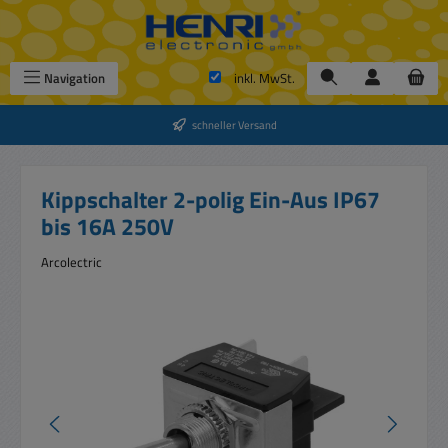
Zum Hauptinhalt springen
Navigation
inkl. MwSt.
schneller Versand
Kippschalter 2-polig Ein-Aus IP67
bis 16A 250V
Arcolectric
Bildergalerie überspringen