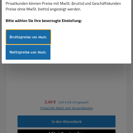
Privatkunden können Preise mit MwSt. (brutto) und Geschäftskunden
Preise ohne MwSt. (netto) angezeigt werden.
Bitte wählen Sie Ihre bevorzugte Einstellung:
Bruttopreise
inkl. MwSt.
Kippschalter mit Schraubanschluss 2xUM mit
Nettopreise
exkl. MwSt.
Mittelstellung AUS mit Schild
Verkaufspreis:
2,40 €
Regulärer Preis:
3,95 €
(39.24% gespart)
Preise inkl. MwSt. zzgl. Versandkosten
In den Warenkorb