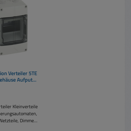
t
tion Verteiler 5TE
ehäuse Aufputz
erteilerkasten
eiler Kleinverteile
cherungsautomaten,
 Netzteile, Dimmer
rspannungsableiter