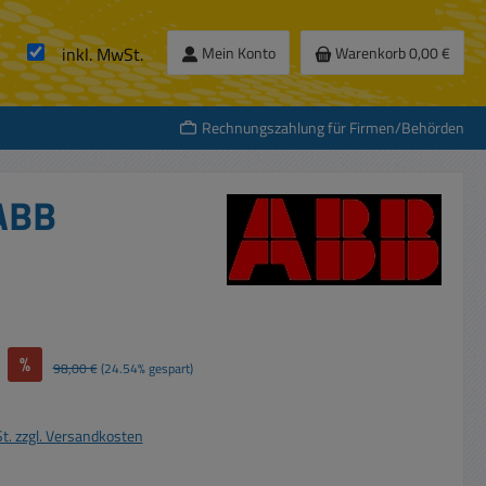
inkl. MwSt.
Mein Konto
Warenkorb
0,00 €
Rechnungszahlung für Firmen/Behörden
 ABB
%
Regulärer Preis:
98,00 €
(24.54% gespart)
St. zzgl. Versandkosten