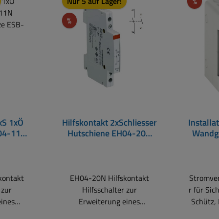
Rabat
Nur 5 auf Lager!
%
Rabatt
%
xS 1xÖ
Hilfskontakt 2xSchliesser
Installa
04-11N
Hutschiene EH04-20N
Wandg
chütze
Zubehör für Schütze
AK V
e
ESB-Serie
kontakt
EH04-20N Hilfskontakt
Stromvert
 zur
Hilfsschalter zur
r für Si
eines
Erweiterung eines
Schütz,
ütz der
Installationsschütz der
oder Übe