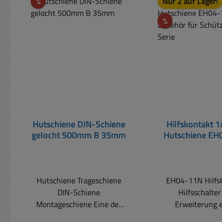
Rabatt
%
Nur 2 auf Lager!
Rabatt
%
Hutschiene DIN-Schiene
Hilfskontakt 1
gelocht 500mm B 35mm
Hutschiene EH
Zubehör für S
ESB-Seri
Hutschiene Trageschiene
EH04-11N Hilfs
DIN-Schiene
Hilfsschalter
Montageschiene Eine der
Erweiterung 
üblichste Montageschiene
Installationssch