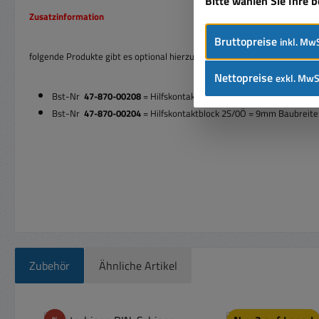
Bitte wählen Sie Ihre 
Zusatzinformation
Bruttopreise
inkl. MwS
folgende Produkte gibt es optional hierzu ( fals benötigt max 1x möglich 
Nettopreise
exkl. MwS
Bst-Nr
47-870-00208
= Hilfskontaktblock 1S/1Ö = 9mm Baubreit
Bst-Nr
47-870-00204
= Hilfskontaktblock 2S/0Ö = 9mm Baubreit
Zubehör
Ähnliche Artikel
Produktgalerie überspringen