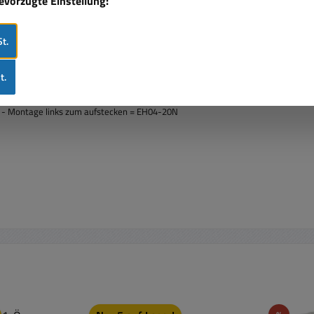
bevorzugte Einstellung:
t.
)
t.
e - Montage links zum aufstecken = EH04-11N
e - Montage links zum aufstecken = EH04-20N