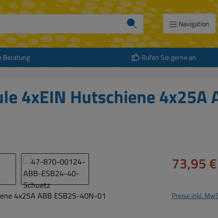
Navigation
e Beratung
Rufen Sie gerne an
ule 4xEIN Hutschiene 4x25A
Verkaufspreis:
73,95 €
Preise inkl. Mw