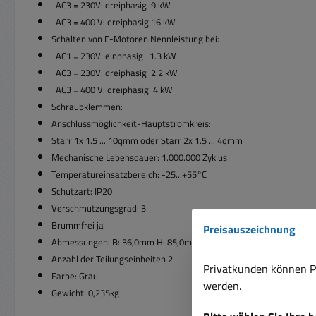
AC3 = 230V: dreiphasig 9 kW
AC3 = 400 V: dreiphasig 16 kW
Schalten von E-Motoren Nennleistung bei:
AC1 = 230V: einphasig 1.3 kW
AC3 = 230V: dreiphasig 2.2 kW
AC3 = 400 V: dreiphasig 4 kW
Schraubklemmen:
Anschlussmöglichkeit-Hauptstromkreis:
Starr 1x 1.5 ... 10qmm oder Starr 2x 1.5 ... 4qmm
Mechanische Lebensdauer: 1.000.000 Zyklus
Temperatureinsatzbereich: -25...+55°C
Schutzart: IP20
Verschmutzungsgrad: 3
Brummfrei ja
Preisauszeichnung
Abmessungen: B: 36,0mm H: 85,0mm T: 65,00mm
Anzahl der Teilungseinheiten 2
Privatkunden können Pr
Farbe: Grau
werden.
Gewicht: 0,235kg