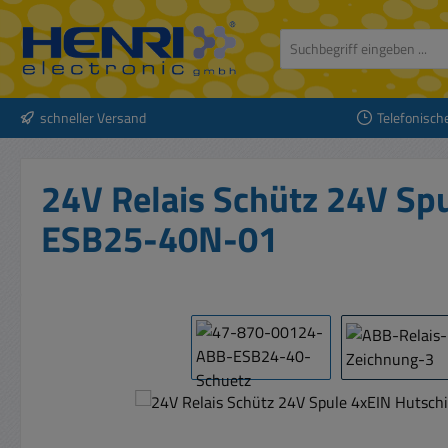
 Hauptinhalt springen
Zur Suche springen
Zur Hauptnavigation springen
schneller Versand
Telefonisch
24V Relais Schütz 24V Sp
ESB25-40N-01
Bildergalerie überspringen