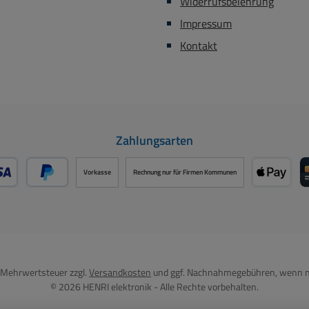
Widerrufsbelehrung
Impressum
Kontakt
Zahlungsarten
Vorkasse
Rechnung nur für Firmen Kommunen
- oder Debitkarte über PayPal
Später Bezahlen über PayPal
Apple P
l. Mehrwertsteuer zzgl.
Versandkosten
und ggf. Nachnahmegebühren, wenn n
© 2026 HENRI elektronik - Alle Rechte vorbehalten.