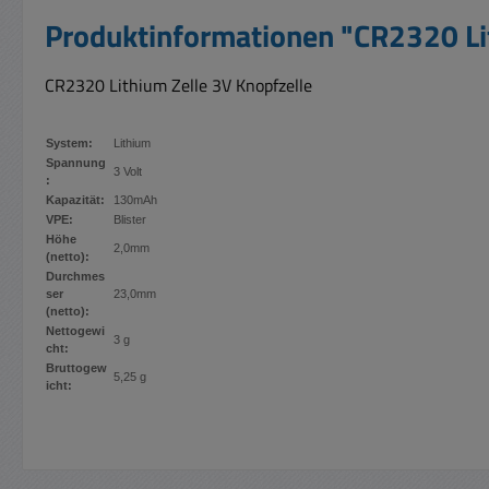
Produktinformationen "CR2320 Li
CR2320 Lithium Zelle 3V Knopfzelle
System:
Lithium
Spannung
3 Volt
:
Kapazität:
130mAh
VPE:
Blister
Höhe
2,0mm
(netto):
Durchmes
ser
23,0mm
(netto):
Nettogewi
3 g
cht:
Bruttogew
5,25 g
icht: