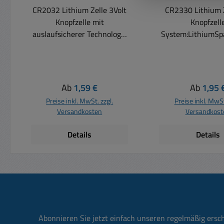
CR2032 Lithium Zelle 3Volt
CR2330 Lithium 
Knopfzelle mit
Knopfzell
auslaufsicherer Technologie
System:LithiumSp
Unbenutzt und verpackt
VoltKapazität:26
bleiben die Knopfbatterien
listerHöh
bis zu 10 Jahre lang haltbar
(netto):3,0mmDur
! VARTA V2032 = CR2032
(netto):23,0mmNe
Regulärer Preis:
Regulärer
Ab
1,59 €
Ab
1,95 
Batterie 1-Stk. im Blister
t:4,3 gBruttogewic
Preise inkl. MwSt. zzgl.
Preise inkl. MwSt
Lithium-Knopfzelle 3Volt
Versandkosten
Versandkost
Die VARTA-Knopfbatterien
wurden speziell entwickelt,
Details
Details
um eine zuverlässige
Stromversorgung für
elektronische Kleingeräte zu
gewährleisten. VARTA bietet
das optimale
Energiekonzept für alle
Alltagsgeräte wie Smart-
Abonnieren Sie jetzt einfach unseren regelmäßig ersc