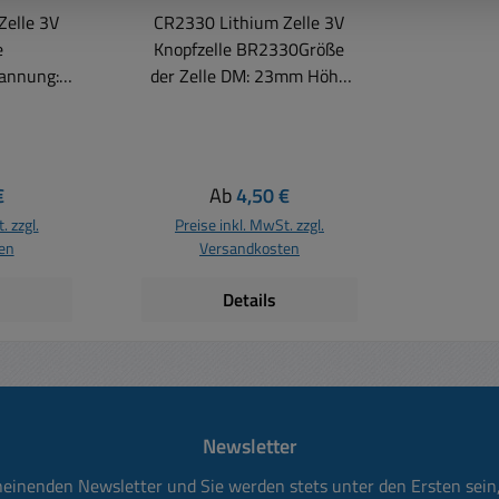
Zelle 3V
CR2330 Lithium Zelle 3V
e
Knopfzelle BR2330Größe
annung:3
der Zelle DM: 23mm Höhe
0mAhVPE:B
3mm BR2330
e
KnopfzelleNennspannung
chmesser
3Volt Kapazität :
ttogewich
255mAhÄußere
 Preis:
Regulärer Preis:
€
Ab
4,50 €
ht:6,25 g
Abmessungen
. zzgl.
Preise inkl. MwSt. zzgl.
Ø23x3mm Verpackungs-Art
en
Versandkosten
Tray Betriebstemperatur
-30... +80°CEntladestrom
Details
0,03mA = 30mA Gefahrgut
UN3090, Versand gem.
SV188 ADR
Newsletter
heinenden Newsletter und Sie werden stets unter den Ersten sei