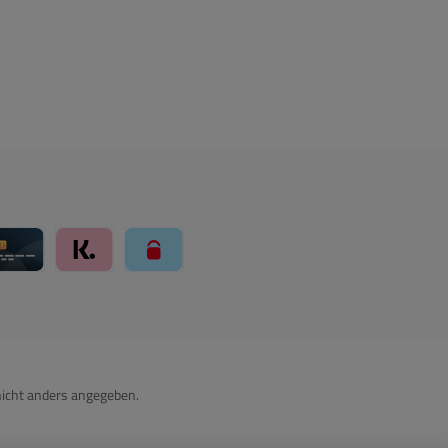
ay über Mollie Zahlungssystem
Kreditkarte über Mollie Zahlungssystem
Klarna über Mollie Zahlungssystem
paysafecard über Mollie Zahlungssystem
icht anders angegeben.