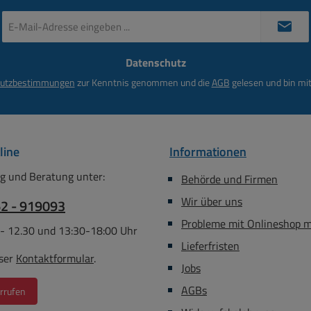
E-
Mail-
Adresse
Datenschutz
*
utzbestimmungen
zur Kenntnis genommen und die
AGB
gelesen und bin mit
line
Informationen
g und Beratung unter:
Behörde und Firmen
Wir über uns
62 - 919093
Probleme mit Onlineshop 
 - 12.30 und 13:30-18:00 Uhr
Lieferfristen
ser
Kontaktformular
.
Jobs
AGBs
rrufen