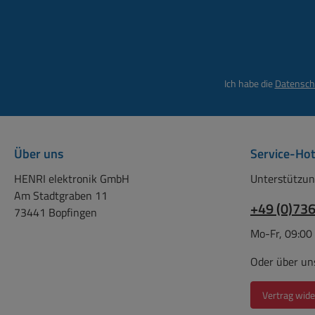
Home Geräte, PC-
Mainboard, Alarmsysteme,
fernbedieungen, Spielzeug,
Taschenrechner,
Autoschlüssel usw..VARTA
Ich habe die
Datensch
Knopfbatterien 2032 bieten
eine konstante Leistung
und sind der zuverlässige
Energielieferant für alle
Über uns
Service-Hot
Anwendungen in Heim und
HaushaltPerfekt geeignet
HENRI elektronik GmbH
Unterstützun
für viele Geräte mit einem
Am Stadtgraben 11
konstanten, niedrigen
+49 (0)73
73441 Bopfingen
Energieverbrauch, z. B.
Mo-Fr, 09:00
Fernbedienungen,
Wearables, Smart-Home-
Oder über un
Geräte, Autoschlüssel,
Taschenrechner oder
Vertrag wide
Messinstrumente usw. Die