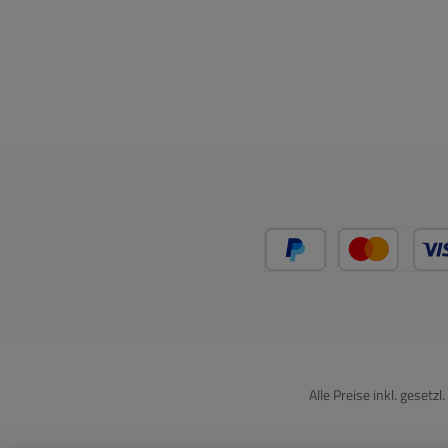
Knopfzelle CR2032 ist
hitze- und kältebeständig
und bleibt bei allen
Temperaturbedingungen
von -20 bis +60 °C
leistungsstabilLangfristig
einsatzbereit: Unbenutzt
und verpackt bleiben die
Knopfbatterien bis zu 10
Jahre lang haltbarKeine
Passivierung und dadurch
hochgradig
PayPal
Kredit
korrosionsbeständig für
langanhaltende
FunktionalitätAuslaufsicher
e Technologie macht die
Knopfzellenbatterie
Alle Preise inkl. gesetz
besonders
sicherKindersichere