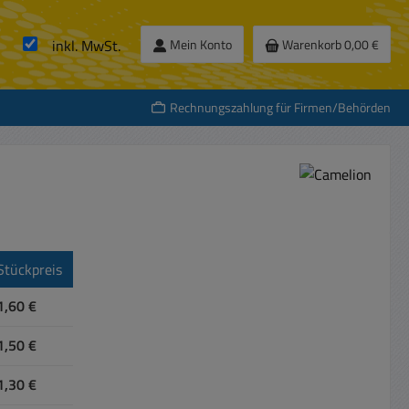
inkl. MwSt.
Mein Konto
Warenkorb
0,00 €
Rechnungszahlung für Firmen/Behörden
Stückpreis
1,60 €
1,50 €
1,30 €