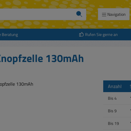
Navigation
e Beratung
Rufen Sie gerne an
Knopfzelle 130mAh
Anzahl
Bis
4
Bis
9
Bis
19