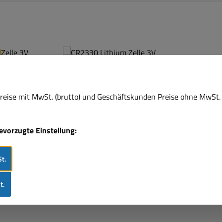
eise mit MwSt. (brutto) und Geschäftskunden Preise ohne MwSt. 
bevorzugte Einstellung:
t.
Zelle 3V
CR2330 Lithium Zelle 3V
t.
le
Knopfzelle BR2330
Industriezelle