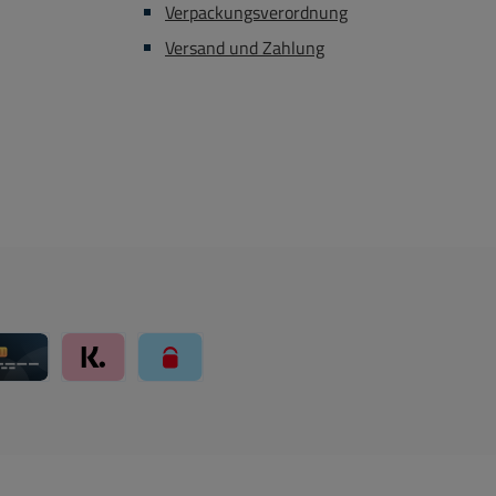
Verpackungsverordnung
Versand und Zahlung
ay über Mollie Zahlungssystem
Kreditkarte über Mollie Zahlungssystem
Klarna über Mollie Zahlungssystem
paysafecard über Mollie Zahlungssystem