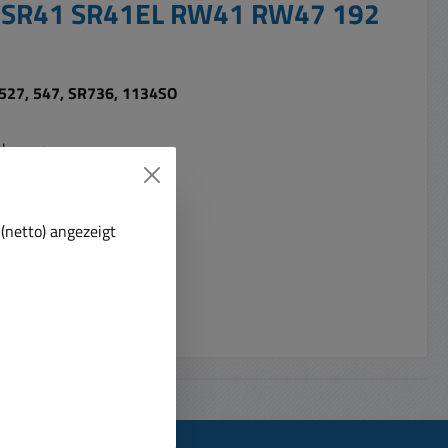
41 SR41 SR41EL RW41 RW47 192
 527, 547, SR736, 1134SO
ndungen
1134SO
(netto) angezeigt