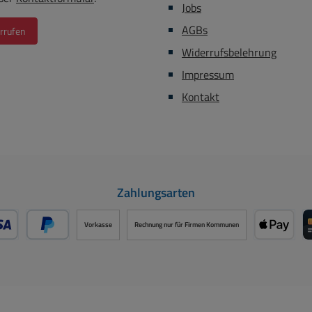
Jobs
AGBs
rrufen
Widerrufsbelehrung
Impressum
Kontakt
Zahlungsarten
Vorkasse
Rechnung nur für Firmen Kommunen
- oder Debitkarte über PayPal
Später Bezahlen über PayPal
Apple P