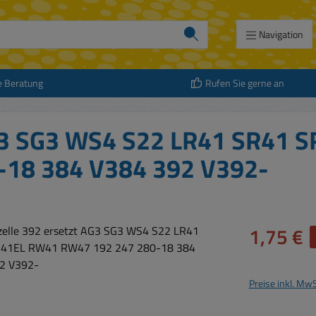
Navigation
e Beratung
Rufen Sie gerne an
AG3 SG3 WS4 S22 LR41 SR41 
18 384 V384 392 V392-
Verkaufspreis:
1,75 €
Preise inkl. Mw