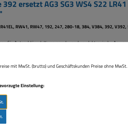
lle 392 ersetzt AG3 SG3 WS4 S22 LR
"
 SR41EL, RW41, RW47, 192, 247, 280-18, 384, V384, 392, V392,
chner, für Autoschlüssel, Kameras oder andere elektronische Anwe
7, 192, 247, 280-18, 384, V384, 392, V392, 527, 547, SR736, 
eit ohne Leistungsverlust
eise mit MwSt. (brutto) und Geschäftskunden Preise ohne MwSt. 
Volt
bevorzugte Einstellung:
t.
t.