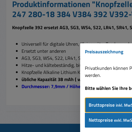
Produktinformationen "Knopfze
247 280-18 384 V384 392 V392-
Knopfzelle 392 ersetzt AG3, SG3, WS4, S22, LR41, SR41,
Universell für digitale Uhren, Kleingeräte, Taschenre
Ersetzt unter anderen
Preisauszeichnung
AG3, SG3, WS4, S22, LR41, SR41, SR41EL, RW41, RW4
Hitze- und kältebeständig, bis zu 4 Jahren Lagerfähigk
Privatkunden können Pr
Knopfzelle Alkaline Lithium KnopfzelleBatterie mit 1,5
werden.
übliche Kapazität 38 mAh ( wiederaufladbar nein )
Durchmesser: 7,9mm / Höhe: 3,6mm
Bitte wählen Sie Ihre 
Bruttopreise
inkl. MwS
Nettopreise
exkl. MwS