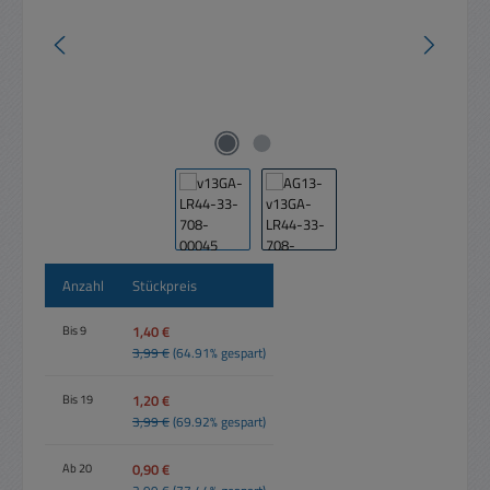
Anzahl
Stückpreis
1,40 €
Bis
9
3,99 €
(64.91% gespart)
1,20 €
Bis
19
3,99 €
(69.92% gespart)
0,90 €
Ab
20