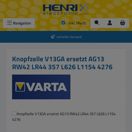
Zum Hauptinhalt springen
Navigation
inkl. MwSt.
schneller Versand
Knopfzelle V13GA ersetzt AG13
RW42 LR44 357 L626 L1154 4276
Bildergalerie überspringen