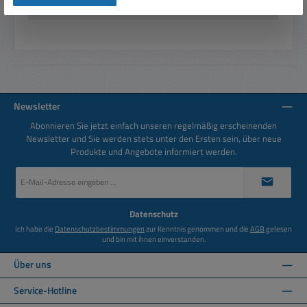
Bewertungen
Newsletter
Abonnieren Sie jetzt einfach unseren regelmäßig erscheinenden
Newsletter und Sie werden stets unter den Ersten sein, über neue
Produkte und Angebote informiert werden.
E-
Mail-
Adresse
*
Datenschutz
Ich habe die
Datenschutzbestimmungen
zur Kenntnis genommen und die
AGB
gelesen
und bin mit ihnen einverstanden.
Über uns
Service-Hotline