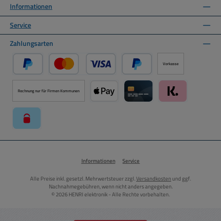
Informationen
Service
Zahlungsarten
Vorkasse
PayPal
Kredit- oder Debitkarte über PayPal
Später Bezahlen über PayPal
Rechnung nur für Firmen Kommunen
Apple Pay über Mollie Zahlungssystem
Kreditkarte über Mollie Zahl
Klarna über Moll
paysafecard über Mollie Zahlungssystem
Informationen
Service
Alle Preise inkl. gesetzl. Mehrwertsteuer zzgl.
Versandkosten
und ggf.
Nachnahmegebühren, wenn nicht anders angegeben.
© 2026 HENRI elektronik - Alle Rechte vorbehalten.