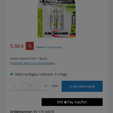
Verkaufspreis:
5,50 €
%
Regulärer Preis:
7,99 €
(31.16% gespart)
Inhalt:
2 Stück
(2,75 € / 1 Stück)
Preise inkl. MwSt. zzgl. Versandkosten
Sofort verfügbar, Lieferzeit: 2-4 Tage
Produkt Anzahl: Gib den gewünschten Wert ein oder benutze die Schaltflächen um die 
Pack
In den Warenkorb
Artikelnummer:
33-175-00078