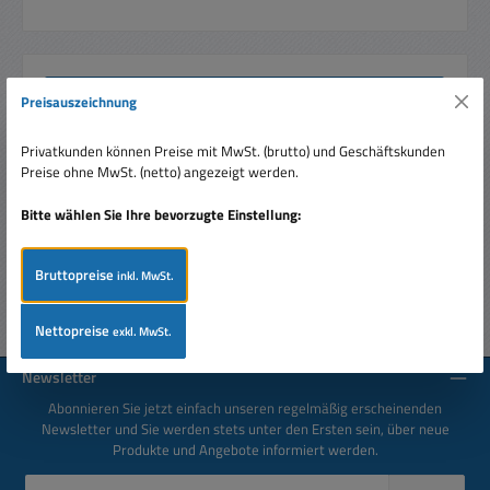
Beschreibung
Preisauszeichnung
NiMH Akku für DECT Funktelefone 2x Mignon 1,2 V je
800mAh Die Alternative zu den herkömmlichen NiCd Zellen
Privatkunden können Preise mit MwSt. (brutto) und Geschäftskunden
in schnurlos Te…
Mehr
Preise ohne MwSt. (netto) angezeigt werden.
Bitte wählen Sie Ihre bevorzugte Einstellung:
Bewertungen
Bruttopreise
inkl. MwSt.
Nettopreise
exkl. MwSt.
Newsletter
Abonnieren Sie jetzt einfach unseren regelmäßig erscheinenden
Newsletter und Sie werden stets unter den Ersten sein, über neue
Produkte und Angebote informiert werden.
E-