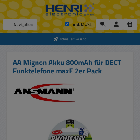
Zum Hauptinhalt springen
Navigation
inkl. MwSt.
schneller Versand
AA Mignon Akku 800mAh für DECT
Funktelefone maxE 2er Pack
Bildergalerie überspringen