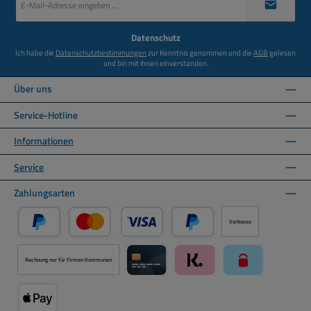
Mail-
Adresse
*
Datenschutz
Ich habe die
Datenschutzbestimmungen
zur Kenntnis genommen und die
AGB
gelesen
und bin mit ihnen einverstanden.
Über uns
Service-Hotline
Informationen
Service
Zahlungsarten
Vorkasse
PayPal
Kredit- oder Debitkarte über PayPal
Später Bezahlen über PayPal
Rechnung nur für Firmen Kommunen
Kreditkarte über Mollie Zahlungssystem
Klarna über Mollie Zahlungss
paysafecard über