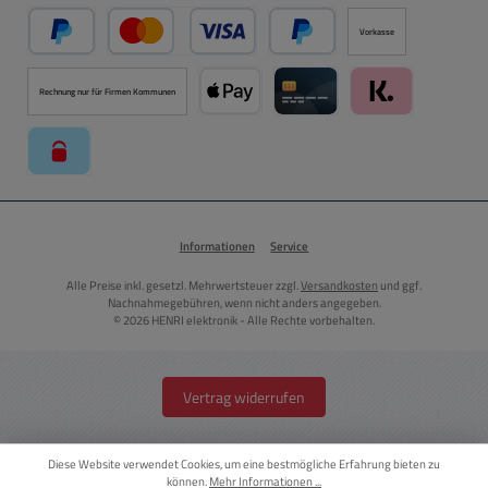
Vorkasse
PayPal
Kredit- oder Debitkarte über PayPal
Später Bezahlen über PayPal
Rechnung nur für Firmen Kommunen
Apple Pay über Mollie Zahlungssystem
Kreditkarte über Mollie Zahl
Klarna über Moll
paysafecard über Mollie Zahlungssystem
Informationen
Service
Alle Preise inkl. gesetzl. Mehrwertsteuer zzgl.
Versandkosten
und ggf.
Nachnahmegebühren, wenn nicht anders angegeben.
© 2026 HENRI elektronik - Alle Rechte vorbehalten.
Vertrag widerrufen
Diese Website verwendet Cookies, um eine bestmögliche Erfahrung bieten zu
können.
Mehr Informationen ...