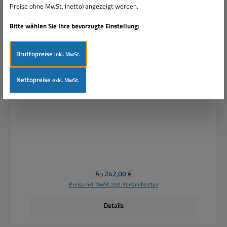
Preise ohne MwSt. (netto) angezeigt werden.
Bitte wählen Sie Ihre bevorzugte Einstellung:
Bruttopreise
inkl. MwSt.
Nettopreise
exkl. MwSt.
DC USV 12V NT 230V auf 12V DC 6A 12A mit
Akkuanschluss
Regulärer Preis:
Ab
242,00 €
Preise inkl. MwSt. zzgl. Versandkosten
Details