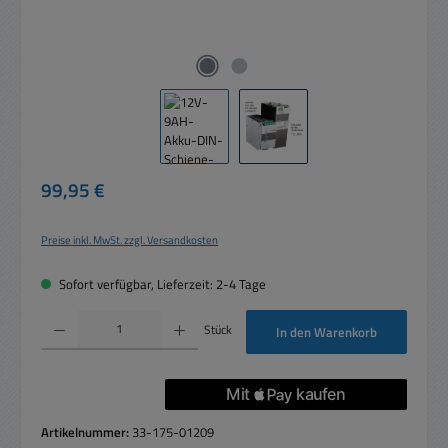
Regulärer Preis:
99,95 €
Preise inkl. MwSt. zzgl. Versandkosten
Sofort verfügbar, Lieferzeit: 2-4 Tage
Produkt Anzahl: Gib den gewünschten Wert ein oder benutze die Schaltflächen um die 
Stück
In den Warenkorb
Artikelnummer:
33-175-01209