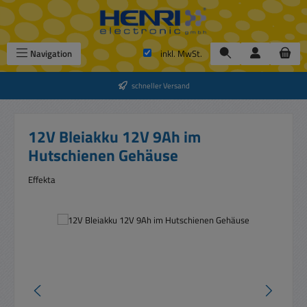
Zum Hauptinhalt springen
Navigation
inkl. MwSt.
schneller Versand
12V Bleiakku 12V 9Ah im
Hutschienen Gehäuse
Effekta
Bildergalerie überspringen