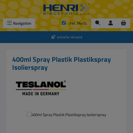
Zum Hauptinhalt springen
Navigation
inkl. MwSt.
schneller Versand
400ml Spray Plastik Plastikspray
Isolierspray
Bildergalerie überspringen