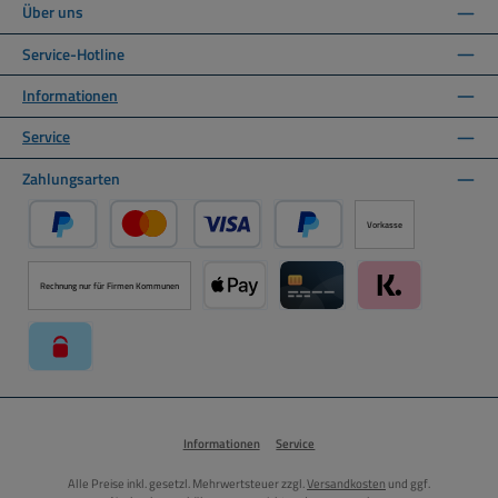
Über uns
Service-Hotline
Informationen
Service
Zahlungsarten
Vorkasse
PayPal
Kredit- oder Debitkarte über PayPal
Später Bezahlen über PayPal
Rechnung nur für Firmen Kommunen
Apple Pay über Mollie Zahlungssystem
Kreditkarte über Mollie Zahl
Klarna über Moll
paysafecard über Mollie Zahlungssystem
Informationen
Service
Alle Preise inkl. gesetzl. Mehrwertsteuer zzgl.
Versandkosten
und ggf.