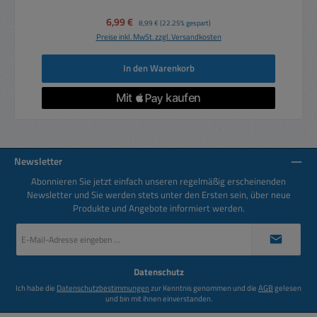
Verkaufspreis:
6,99 €
Regulärer Preis:
8,99 €
(22.25% gespart)
Preise inkl. MwSt. zzgl. Versandkosten
In den Warenkorb
Newsletter
Abonnieren Sie jetzt einfach unseren regelmäßig erscheinenden
Newsletter und Sie werden stets unter den Ersten sein, über neue
Produkte und Angebote informiert werden.
E-
Mail-
Adresse
*
Datenschutz
Ich habe die
Datenschutzbestimmungen
zur Kenntnis genommen und die
AGB
gelesen
und bin mit ihnen einverstanden.