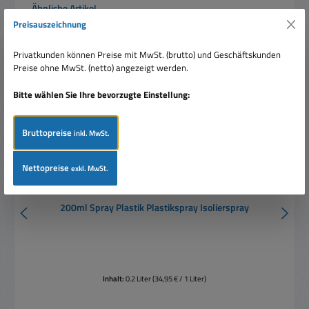
Produktgalerie überspringen
Ähnliche Artikel
Preisauszeichnung
Rabatt
%
Privatkunden können Preise mit MwSt. (brutto) und Geschäftskunden
Tipp
Preise ohne MwSt. (netto) angezeigt werden.
Bitte wählen Sie Ihre bevorzugte Einstellung:
Bruttopreise
inkl. MwSt.
Nettopreise
exkl. MwSt.
200ml Spray Plastik Plastikspray Isolierspray
Inhalt:
0.2 Liter
(34,95 € / 1 Liter)