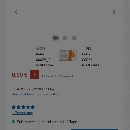
Verkaufspreis:
8,80 €
%
Regulärer Preis:
12,95 €
(32.05% gespart)
Inhalt:
0.4 Liter
(22,00 € / 1 Liter)
Preise inkl. MwSt. zzgl. Versandkosten
Durchschnittliche Bewertung von 5 von 5 Sternen
1 Bewertung
Sofort verfügbar, Lieferzeit: 2-4 Tage